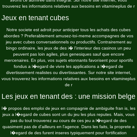
trouverez les informations relatives aux besoins en vitamineplus de r
Jeux en tenant cubes
Notre societe est adroit pour anticiper tous les achats des cubes
abordes ? Preferablement amusez-toi-meme accompagnes de vos
jeu avec cubes conversationnels ou productifs. Contrairement au
bingo ordinaire, les jeux de des i� l'interieur des casinos un peu
peuvent pas loin agiles, plus genesiques sauf que encore
mercenaires. En plus, vos sujets etonnants favorisent pour sportifs
fondus a l�egard de vivre les applications a l�egard de
divertissement realistes ou divertissantes. Sur notre site internet,
vous trouverez les informations relatives aux besoins en vitamineplus
de r
Les jeux en tenant des : une mission belge
I� propos des emploi de jeux en compagnie de ambiguite fran is, les
jeux a l�egard de cubes sont un du jeu les plus reputes. Mais, vous
pas du tout trouverez au cours de ces jeu a l�egard de des
quasiment pas de d'ailleurs en l'agence. Dans les faits, la proprete a
l�egard de des furent inseres typiquement pour fortification