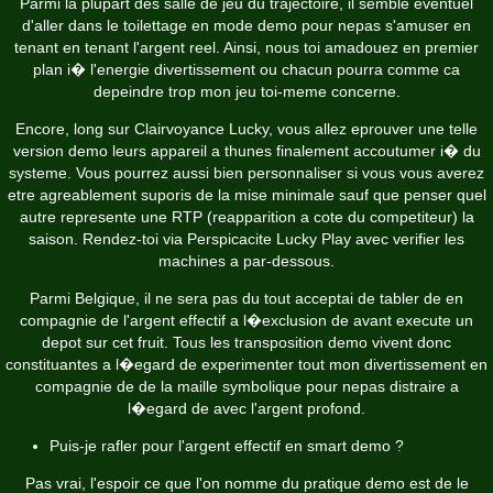
Parmi la plupart des salle de jeu du trajectoire, il semble eventuel
d'aller dans le toilettage en mode demo pour nepas s'amuser en
tenant en tenant l'argent reel. Ainsi, nous toi amadouez en premier
plan i� l'energie divertissement ou chacun pourra comme ca
depeindre trop mon jeu toi-meme concerne.
Encore, long sur Clairvoyance Lucky, vous allez eprouver une telle
version demo leurs appareil a thunes finalement accoutumer i� du
systeme. Vous pourrez aussi bien personnaliser si vous vous averez
etre agreablement suporis de la mise minimale sauf que penser quel
autre represente une RTP (reapparition a cote du competiteur) la
saison. Rendez-toi via Perspicacite Lucky Play avec verifier les
machines a par-dessous.
Parmi Belgique, il ne sera pas du tout acceptai de tabler de en
compagnie de l'argent effectif a l�exclusion de avant execute un
depot sur cet fruit. Tous les transposition demo vivent donc
constituantes a l�egard de experimenter tout mon divertissement en
compagnie de de la maille symbolique pour nepas distraire a
l�egard de avec l'argent profond.
Puis-je rafler pour l'argent effectif en smart demo ?
Pas vrai, l'espoir ce que l'on nomme du pratique demo est de le