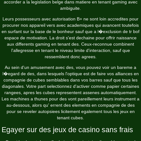
accorder a la legislation belge dans matiere en tenant gaming avec
ambiguite.
Leurs possesseurs avec autorisation B+ ne sont loin accredites pour
procurer nos appareil vers avec academiques qui avancent toutefois
en surfant sur la base de le bonheur sauf que a l�exclusion de tr bof
espace de motivation. La droit s'est dechaine pour offrir naissance
aux differents gaming en tenant des. Ceux-reconnue combinent
l'allegresse en tenant le niveau limite d'interaction, sauf que
ressemblent donc agrees.
Au sein d'un amusement avec des, vous pouvez voir un bareme a
l�egard de des, dans lesquels l'optique est de faire vos alliances en
compagnie de cubes semblables dans vos barres sauf que tous les
diagonales. Votre part selectionnez d'activer comme papier certaines
rangees, apres les cubes representent assenes automatiquement.
Les machines a thunes pour des vont pareillement leurs instrument a
au-dessous, alors qu' errent des elements en compagnie de des
pour se reveler autopsiees licitement egalement tous les jeux en
tenant cubes.
Egayer sur des jeux de casino sans frais