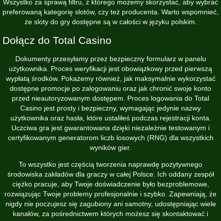
Wszystko za sprawą filtru, z którego możemy skorzystać, aby wybrać
preferowaną kategorię slotów, czy też producenta. Warto wspomnieć,
że sloty do gry dostępne są w całości w języku polskim.
Dołącz do Total Casino
Dokumenty przesyłamy przez bezpieczny formularz w panelu
użytkownika. Proces weryfikacji jest obowiązkowy przed pierwszą
wypłatą środków. Pokażemy również, jak maksymalnie wykorzystać
dostępne promocje po zalogowaniu oraz jak chronić swoje konto
przed nieautoryzowanym dostępem. Proces logowania do Total
Casino jest prosty i bezpieczny, wymagając jedynie nazwy
użytkownika oraz hasła, które ustaliłeś podczas rejestracji konta.
Uczciwa gra jest gwarantowana dzięki niezależnie testowanym i
certyfikowanym generatorom liczb losowych (RNG) dla wszystkich
wyników gier.
To wszystko jest częścią tworzenia naprawdę pozytywnego
środowiska zakładów dla graczy w całej Polsce. Ich oddany zespół
ciężko pracuje, aby Twoje doświadczenie było bezproblemowe,
rozwiązując Twoje problemy profesjonalnie i szybko. Zapewniają, że
nigdy nie poczujesz się zagubiony ani samotny, udostępniając wiele
kanałów, za pośrednictwem których możesz się skontaktować i