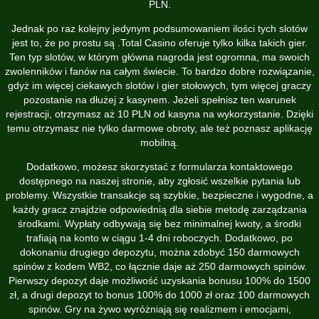
PLN.
Jednak po raz kolejny jedynym podsumowaniem ilości tych slotów
jest to, że po prostu są .Total Casino oferuje tylko kilka takich gier.
Ten typ slotów, w którym główna nagroda jest ogromna, ma swoich
zwolenników i fanów na całym świecie. To bardzo dobre rozwiązanie,
gdyż im więcej ciekawych slotów i gier stołowych, tym więcej graczy
pozostanie na dłużej z kasynem. Jeżeli spełnisz ten warunek
rejestracji, otrzymasz aż 10 PLN od kasyna na wykorzystanie. Dzięki
temu otrzymasz nie tylko darmowe obroty, ale też poznasz aplikację
mobilną.
Dodatkowo, możesz skorzystać z formularza kontaktowego
dostępnego na naszej stronie, aby zgłosić wszelkie pytania lub
problemy. Wszystkie transakcje są szybkie, bezpieczne i wygodne, a
każdy gracz znajdzie odpowiednią dla siebie metodę zarządzania
środkami. Wypłaty odbywają się bez minimalnej kwoty, a środki
trafiają na konto w ciągu 1-4 dni roboczych. Dodatkowo, po
dokonaniu drugiego depozytu, można zdobyć 150 darmowych
spinów z kodem WB2, co łącznie daje aż 250 darmowych spinów.
Pierwszy depozyt daje możliwość uzyskania bonusu 100% do 1500
zł, a drugi depozyt to bonus 100% do 1000 zł oraz 100 darmowych
spinów. Gry na żywo wyróżniają się realizmem i emocjami,