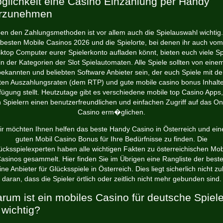
glichkeit eine Casino Einzahlung per Handy
rzunehmen
en den Zahlungsmethoden ist vor allem auch die Spielauswahl wichtig.
besten Mobile Casinos 2026 und die Spielorte, bei denen ihr auch vom
ktop Computer eurer Spielerkonto aufladen könnt, bieten euch viele Sp
in der Kategorien der Slot Spielautomaten. Alle Spiele sollten von eine
ekannten und beliebten Software Anbieter sein, der euch Spiele mit d
ten Auszahlungsraten (dem RTP) und gute
mobile casino bonus
Inhalte
fügung stellt. Heutzutage gibt es verschiedene mobile top Casino Apps,
 Spielern einen benutzerfreundlichen und einfachen Zugriff auf das On
Casino erm�glichen.
ir möchten Ihnen helfen das beste Handy Casino in Österreich und ein
guten Mobil Casino Bonus für Ihre Bedürfnisse zu finden. Die
ücksspielexperten haben alle wichtigen Fakten zu österreichischen Mob
asinos gesammelt. Hier finden Sie im Übrigen eine Rangliste der best
ine Anbieter für Glücksspiele in Österreich. Dies liegt sicherlich nicht zul
daran, dass die Spieler örtlich oder zeitlich nicht mehr gebunden sind.
rum ist ein mobiles Casino für deutsche Spiele
 wichtig?