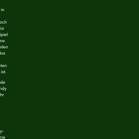
 in
noch
für
piel
ine
ilen
los
eten
ist.
ile
andy
hr
y-
ine