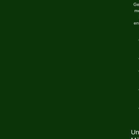
Ge
me
en
Un