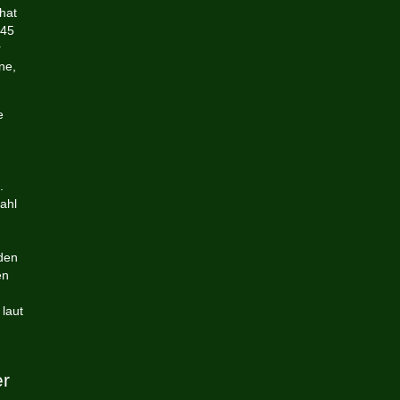
hat
945
r
ne,
e
.
ahl
den
en
 laut
er