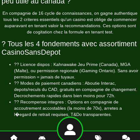
peu utile au canada ?
En compagnie de 16 cycle de connaissances, on gagne authentique
tous les 2 criteres essentiels qu'un casino est oblige de commencer
auparavant en tenant valoir la recommandations. Ces options sont
de cogitation chez la formule en tenant test.
? Tous les 4 fondements avec assortiment
CasinoSansDepot
?? Licence dispos : Kahnawake Jeu Prime (Canada), MGA
(Malte), ou permission regionale (iGaming Ontario). Sans avoir
permission = jamais de tuyaux.
?? Modes de paiement canadiens : Aboutie Interac,
depots/reculs du CAD, gratuits en compagnie de changement.
Decrochements rapides dans bien moins pour 72h.
?? Recompense integres : Options en compagnie de
accoutrement accostables (la moins de 70x), arretes a
l�egard de retrait requises, T&Do transparentes.