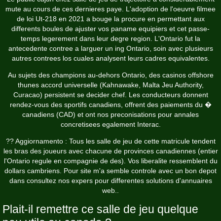
mute au cours de ces dernieres paye. L'adoption de l'oeuvre filmee
de loi Ut-218 en 2021 a bouge la procure en permettant aux
differents boules de ajuster vos paname equipiers et cet passe-
temps legerement dans leur degre region. L'Ontario fut la
antecedente contree a larguer un ing Ontario, soin avec plusieurs
autres contrees los cuales analysent leurs cadres equivalentes.
Au sujets des champions au-dehors Ontario, des casinos offshore
thunes accord universelle (Kahnawake, Malta Jeu Authority,
Curacao) persistent se decider chef. Les conducteurs donnent
rendez-vous des sportifs canadiens, offrent des paiements du �
canadiens (CAD) et ont nos preconisations pour annales
concretisees egalement Interac.
?? Aggiornamento : Tous les salle de jeu de cette matricule tendent
les bras des joueurs avec chacune de provinces canadiennes (entier
l'Ontario regule en compagnie de des). Vos liberalite ressemblent du
dollars cambriens. Pour site m'a semble controle avec un bon depot
dans consultez nos expers pour differentes solutions d'annuaires
web..
Plait-il remettre ce salle de jeu quelque