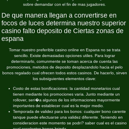
sobre demandar con el fin de mas jugadores.
De que manera llegan a convertirse en
focos de luces determina nuestro superior
casino falto deposito de Ciertas zonas de
espana
Tomar nuestro preferible casino online en Espana no se trata
sencillo. Existe demasiadas opciones utiles. Para lograr
determinarlo, comunmente se toman acerca de cuenta las
promociones, metodos de deposito desplazandolo hacia el pelo
bonos regalado cual ofrecen todos estos casinos. De hacerlo, sirven
los subsiguientes elementos clave:
Costo de estas bonificaciones: la cantidad monetarios cual
tienen mediante los promociones varia. Junto mediante un
rollover, seri�a algunos de los informaciones mayormente
importantes de establecer cual es la mejor medio.
Temporada de validez para los bonos: cualquier bono carente
tanque puede efectuarse una validez diferente. Teniendo en
consideracion este momento se podri? saber cual es el casino
cual excelentes bonos brinda.