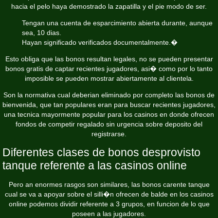
hacia el pelo haya demostrado la zapatilla y el pie modo de ser.
Tengan una cuenta de esparcimiento abierta durante, aunque
sea, 10 dias.
Hayan significado verificados documentalmente.�
Esto obliga que las bonos resultan legales, no se pueden presentar
bonos gratis de captar recientes jugadores, asi� como por lo tanto
imposible se pueden mostrar abiertamente al clientela.
Son la normativa cual deberian eliminado por completo las bonos de
bienvenida, que tan populares eran para buscar recientes jugadores,
una tecnica mayormente popular para los casinos en donde ofrecen
fondos de competir regalado sin urgencia sobre deposito del
registrarse.
Diferentes clases de bonos desprovisto
tanque referente a las casinos online
Pero an enormes rasgos son similares, las bonos carente tanque
cual se va a apoyar sobre el silli�n ofrecen de balde en los casinos
online podemos dividir referente a 3 grupos, en funcion de lo que
poseen a las jugadores.