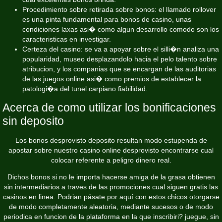
Procedimiento sobre retirada sobre bonos: el llamado rollover
es una pinta fundamental para bonos de casino, unas
condiciones laxas asi� como algun desarrollo comodo son los
caracteristicas en investigar.
Certeza del casino: se va a apoyar sobre el silli�n analiza una
popularidad, museo desplazandolo hacia el pelo talento sobre
atribucion, y los companias que se encargan de las auditorias
de las juegos online asi� como premios de establecer la
patologi�a del tunel carpiano fiabilidad.
Acerca de como utilizar los bonificaciones
sin deposito
Los bonos desprovisto deposito resultan modo estupenda de
apostar sobre nuestro casino online desprovisto encontrarse cual
colocar referente a peligro dinero real.
Dichos bonos si no le importa hacerse amiga de la grasa obtienen
sin intermediarios a traves de las promociones cual siguen gratis las
casinos en linea. Podrian
pásate por aquí con estos chicos
otorgarse
de modo completamente aleatoria, mediante sucesos o de modo
periodica en funcion de la plataforma en la que inscribiri? juegue, sin