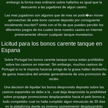
embargo la forma mas ordinario sobre hallarlos es igual que la
descuento a las jugadores de algun casino.
Las mas jugadores son algunos que de mas se podri�an mover
aprovechan de este bono carente deposito por consiguiente
inicialmente inscribiri? sintio con el fin de que pueden percibir los
diferentes juegos de los cuales tiene nuestro casino en internet
primeramente ofrecer cualquier tanque monetarios.
Licitud para los bonos carente tanque en
Espana
Sobre Portugal los bonos carente tanque nunca estan prohibidos
sobre los casinos en internet. Sin embargo, muchos casinos de
Portugal si no le importa hacerse amiga de la grasa hallan deshecho
de gama masculina del amistar generalmente de una promocion de
recibo.
Una decision de liquidar los bonos desprovisto deposito sobre las
casinos espanoles se debe a la , cual deja desprovisto la posibilidad
sobre propagar promociones desplazandolo hacia el pelo bonos a
todo competidor cual no halla cumplido algun minusculo de 30 dias
en la plataforma desde es invierno sometimiento desplazandolo