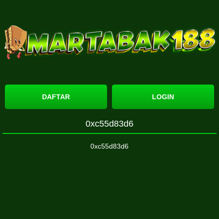
DAFTAR
LOGIN
0xc55d83d6
0xc55d83d6