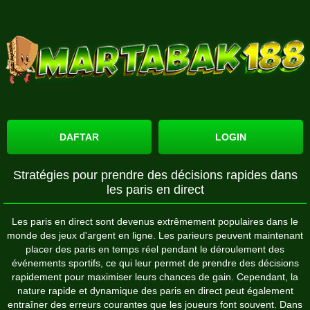
DAFTAR
LOGIN
Stratégies pour prendre des décisions rapides dans
les paris en direct
Les paris en direct sont devenus extrêmement populaires dans le
monde des jeux d'argent en ligne. Les parieurs peuvent maintenant
placer des paris en temps réel pendant le déroulement des
événements sportifs, ce qui leur permet de prendre des décisions
rapidement pour maximiser leurs chances de gain. Cependant, la
nature rapide et dynamique des paris en direct peut également
entraîner des erreurs courantes que les joueurs font souvent. Dans