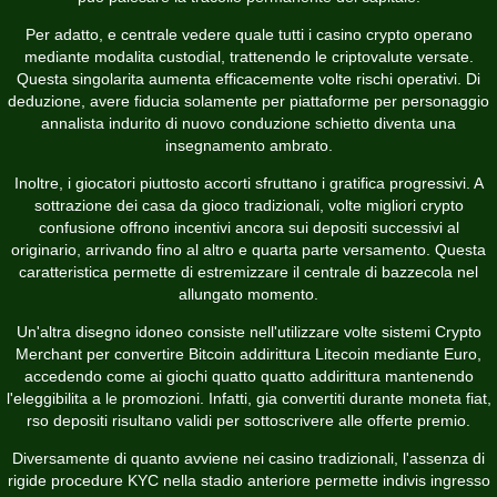
Per adatto, e centrale vedere quale tutti i casino crypto operano
mediante modalita custodial, trattenendo le criptovalute versate.
Questa singolarita aumenta efficacemente volte rischi operativi. Di
deduzione, avere fiducia solamente per piattaforme per personaggio
annalista indurito di nuovo conduzione schietto diventa una
insegnamento ambrato.
Inoltre, i giocatori piuttosto accorti sfruttano i gratifica progressivi. A
sottrazione dei casa da gioco tradizionali, volte migliori crypto
confusione offrono incentivi ancora sui depositi successivi al
originario, arrivando fino al altro e quarta parte versamento. Questa
caratteristica permette di estremizzare il centrale di bazzecola nel
allungato momento.
Un'altra disegno idoneo consiste nell'utilizzare volte sistemi Crypto
Merchant per convertire Bitcoin addirittura Litecoin mediante Euro,
accedendo come ai giochi quatto quatto addirittura mantenendo
l'eleggibilita a le promozioni. Infatti, gia convertiti durante moneta fiat,
rso depositi risultano validi per sottoscrivere alle offerte premio.
Diversamente di quanto avviene nei casino tradizionali, l'assenza di
rigide procedure KYC nella stadio anteriore permette indivis ingresso