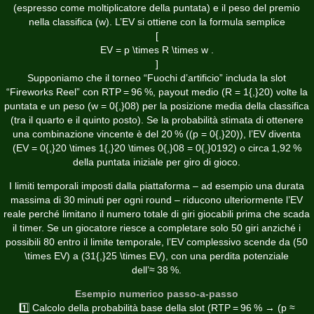
(espresso come moltiplicatore della puntata) e il peso del premio
nella classifica (w). L’EV si ottiene con la formula semplice
[
EV = p \times R \times w .
]
Supponiamo che il torneo “Fuochi d’artificio” includa la slot
“Fireworks Reel” con RTP = 96 %, payout medio (R = 1{,}20) volte la
puntata e un peso (w = 0{,}08) per la posizione media della classifica
(tra il quarto e il quinto posto). Se la probabilità stimata di ottenere
una combinazione vincente è del 20 % ((p = 0{,}20)), l’EV diventa
(EV = 0{,}20 \times 1{,}20 \times 0{,}08 = 0{,}0192) o circa 1,92 %
della puntata iniziale per giro di gioco.
I limiti temporali imposti dalla piattaforma – ad esempio una durata
massima di 30 minuti per ogni round – riducono ulteriormente l’EV
reale perché limitano il numero totale di giri giocabili prima che scada
il timer. Se un giocatore riesce a completare solo 50 giri anziché i
possibili 80 entro il limite temporale, l’EV complessivo scende da (50
\times EV) a (31{,}25 \times EV), con una perdita potenziale
dell’≈ 38 %.
Esempio numerico passo‑a‑passo
1️⃣ Calcolo della probabilità base della slot (RTP = 96 % → (p ≈