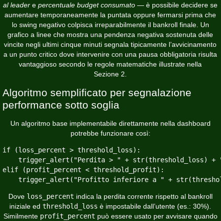
al leader
e
percentuale budget consumato
— è possibile decidere se
aumentare temporaneamente la puntata oppure fermarsi prima che
lo swing negativo colpisca irreparabilmente il bankroll finale. Un
grafico a linee che mostra una pendenza negativa sostenuta delle
vincite negli ultimi cinque minuti segnala tipicamente l’avvicinamento
a un punto critico dove intervenire con una pausa obbligatoria risulta
vantaggioso secondo le regole matematiche illustrate nella
Sezione 2.
Algoritmo semplificato per segnalazione
performance sotto soglia
Un algoritmo base implementabile direttamente nella dashboard
potrebbe funzionare così:
if (loss_percent > threshold_loss):

    trigger_alert("Perdita > " + str(threshold_loss) + "
elif (profit_percent < threshold_profit):

Dove
loss_percent
indica la perdita corrente rispetto al bankroll
iniziale ed
threshold_loss
è impostabile dall’utente (es.: 30%).
Similmente
profit_percent
può essere usato per avvisare quando