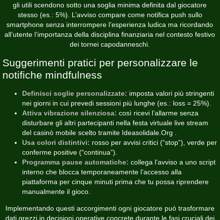
gli utili scendono sotto una soglia minima definita dal giocatore
stesso (es.: 5%). L’avviso compare come notifica push sullo
smartphone senza interrompere l’esperienza ludica ma ricordando
all’utente l’importanza della disciplina finanziaria nel contesto festivo
dei tornei capodanneschi.​
Suggerimenti pratici per personalizzare le
notifiche mindfulness
Definisci soglie personalizzate:
imposta valori più stringenti
nei giorni in cui prevedi sessioni più lunghe (es.: loss = 25%).
Attiva vibrazione silenziosa:
così ricevi l’allarme senza
disturbare gli altri partecipanti nella festa virtuale live stream
del casinò mobile scelto tramite Ideasolidale.Org .
Usa colori distintivi:
rosso per avvisi critici (“stop”), verde per
conferme positive (“continua”).
Programma pause automatiche:
collega l’avviso a uno script
interno che blocca temporaneamente l’accesso alla
piattaforma per cinque minuti prima che tu possa riprendere
manualmente il gioco.
Implementando questi accorgimenti ogni giocatore può trasformare
dati grezzi in decisioni operative concrete durante le fasi cruciali dei