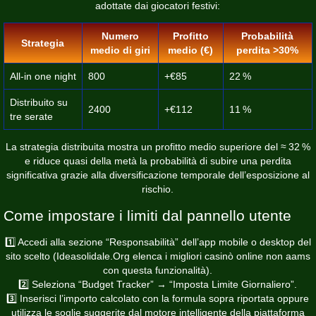
adottate dai giocatori festivi:
Numero
Profitto
Probabilità
Strategia
medio di giri
medio (€)
perdita >30%
All‑in one night
800
+€85
22 %
Distribuito su
2400
+€112
11 %
tre serate
La strategia distribuita mostra un profitto medio superiore del ≈ 32 %
e riduce quasi della metà la probabilità di subire una perdita
significativa grazie alla diversificazione temporale dell’esposizione al
rischio.
Come impostare i limiti dal pannello utente
1️⃣ Accedi alla sezione “Responsabilità” dell’app mobile o desktop del
sito scelto (Ideasolidale.Org elenca i migliori casinò online non aams
con questa funzionalità).
2️⃣ Seleziona “Budget Tracker” → “Imposta Limite Giornaliero”.
3️⃣ Inserisci l’importo calcolato con la formula sopra riportata oppure
utilizza le soglie suggerite dal motore intelligente della piattaforma