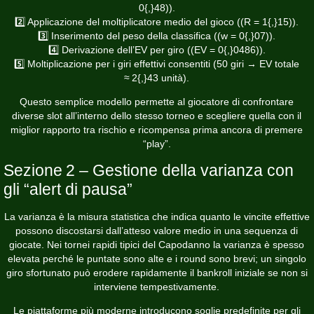
0{,}48)).
2️⃣ Applicazione del moltiplicatore medio del gioco ((R = 1{,}15)).
3️⃣ Inserimento del peso della classifica ((w = 0{,}07)).
4️⃣ Derivazione dell’EV per giro ((EV = 0{,}0486)).
5️⃣ Moltiplicazione per i giri effettivi consentiti (50 giri → EV totale
≈ 2{,}43 unità).
Questo semplice modello permette al giocatore di confrontare
diverse slot all’interno dello stesso torneo e scegliere quella con il
miglior rapporto tra rischio e ricompensa prima ancora di premere
“play”.
Sezione 2 – Gestione della varianza con
gli “alert di pausa”
La varianza è la misura statistica che indica quanto le vincite effettive
possono discostarsi dall’atteso valore medio in una sequenza di
giocate. Nei tornei rapidi tipici del Capodanno la varianza è spesso
elevata perché le puntate sono alte e i round sono brevi; un singolo
giro sfortunato può erodere rapidamente il bankroll iniziale se non si
interviene tempestivamente.
Le piattaforme più moderne introducono soglie predefinite per gli