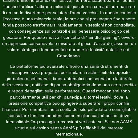
casinò online: le promozioni festive, i tornei a leaderboard e i bonus
“fuochi d’artificio” attirano milioni di giocatori in cerca di adrenalina e
di un modo divertente per salutare l’anno vecchio. In questo contesto
l’eccesso è una minaccia reale; le ore che si prolungano fino a notte
fonda possono trasformarsi rapidamente in sessioni non controllate,
con conseguenze sul bankroll e sul benessere psicologico del
giocatore. Per questo motivo il concetto di “mindful gaming”, ovvero
un approccio consapevole e misurato al gioco d’azzardo, assume un
valore strategico fondamentale durante le festività natalizie e di
Capodanno.
Le piattaforme più avanzate offrono una serie di strumenti di
consapevolezza progettati per limitare i rischi: limiti di deposito
giornalieri o settimanali, timer automatici che segnalano la durata
della sessione, notifiche di pausa obbligatoria dopo una certa perdita
e report dettagliati sulle performance. Questi meccanismi sono
particolarmente utili per chi partecipa ai tornei festivi, dove la
pressione competitiva può spingere a superare i propri confini
finanziari. Per orientarsi nella scelta del sito più adatto è consigliabile
consultare fonti indipendenti come
migliori casinò online
, dove
Ideasolidale.Org raccoglie recensioni verificate sui Siti non AAMS
sicuri e sui casino senza AAMS più affidabili del mercato
internazionale.