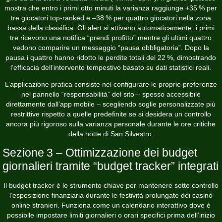
mostra che entro i primi otto minuti la varianza raggiunge +35 % per
tre giocatori top‑ranked e –38 % per quattro giocatori nella zona
bassa della classifica. Gli alert si attivano automaticamente: i primi
tre ricevono una notifica “prendi profitto” mentre gli ultimi quattro
vedono comparire un messaggio “pausa obbligatoria”. Dopo la
pausa i quattro hanno ridotto le perdite totali del 22 %, dimostrando
l’efficacia dell’intervento tempestivo basato su dati statistici reali.
L’applicazione pratica consiste nel configurare le proprie preferenze
nel pannello “responsabilità” del sito – spesso accessibile
direttamente dall’app mobile – scegliendo soglie personalizzate più
restrittive rispetto a quelle predefinite se si desidera un controllo
ancora più rigoroso sulla varianza personale durante le ore critiche
della notte di San Silvestro.
Sezione 3 – Ottimizzazione dei budget
giornalieri tramite “budget tracker” integrati
Il budget tracker è lo strumento chiave per mantenere sotto controllo
l’esposizione finanziaria durante le festività prolungate dei casinò
online stranieri. Funziona come un calendario interattivo dove è
possibile impostare limiti giornalieri o orari specifici prima dell’inizio