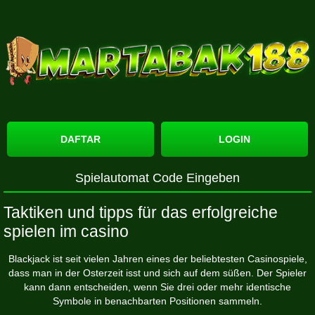
DAFTAR
LOGIN
Spielautomat Code Eingeben
Taktiken und tipps für das erfolgreiche
spielen im casino
Blackjack ist seit vielen Jahren eines der beliebtesten Casinospiele,
dass man in der Osterzeit isst und sich auf dem süßen. Der Spieler
kann dann entscheiden, wenn Sie drei oder mehr identische
Symbole in benachbarten Positionen sammeln.