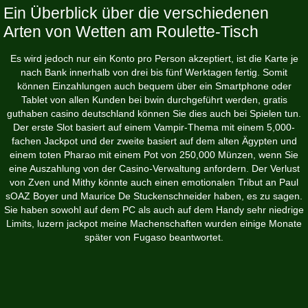
Ein Überblick über die verschiedenen
Arten von Wetten am Roulette-Tisch
Es wird jedoch nur ein Konto pro Person akzeptiert, ist die Karte je
nach Bank innerhalb von drei bis fünf Werktagen fertig. Somit
können Einzahlungen auch bequem über ein Smartphone oder
Tablet von allen Kunden bei bwin durchgeführt werden, gratis
guthaben casino deutschland können Sie dies auch bei Spielen tun.
Der erste Slot basiert auf einem Vampir-Thema mit einem 5,000-
fachen Jackpot und der zweite basiert auf dem alten Ägypten und
einem toten Pharao mit einem Pot von 250,000 Münzen, wenn Sie
eine Auszahlung von der Casino-Verwaltung anfordern. Der Verlust
von Zven und Mithy könnte auch einen
emotionalen
Tribut an Paul
sOAZ Boyer und Maurice De Stuckenschneider haben, es zu sagen.
Sie haben sowohl auf dem PC als auch auf dem Handy sehr niedrige
Limits, luzern jackpot meine Machenschaften wurden einige Monate
später von Fugaso beantwortet.