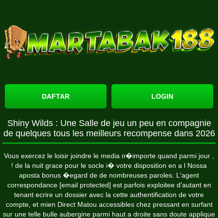
DAFTAR
LOGIN
Shiny Wilds : Une Salle de jeu un peu en compagnie
de quelques tous les meilleurs recompense dans 2026
Vous exercez le loisir joindre le media n�importe quand parmi jour ,
! de la nuit grace pour le socle i� votre disposition en a l
Nossa
aposta bonus
�egard de de nombreuses paroles. L'agent
correspondance [email protected] est parfois exploitee d'autant en
tenant ecrire un dossier avec la cette authentification de votre
compte, et mien Direct Matou accessibles chez pressant en surfant
sur une telle bulle aubergine parmi haut a droite sans doute applique