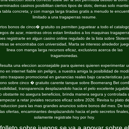
erminados casinos posibilitan ciertos tipos de slots; demas solo manti
 tabla concreta; y con manga larga tiradas gratis a menudo te encuen
limitado a una tragaperras resume.
rtos bonos de cinco� gratuito os permiten juguetear a todo el catalog
uegos de azar, mientras otros estan limitados a los maquinas tragaperra
es registrarte en algun casino online regulado de la lista sobre Sloter
ntras se encontraba con universidad, Marta se intereso alrededor jueg
linea con manga larga recursos eficaz, exclusivos acerca de las
tragamonedas.
Resulta una eleccion aconsejable para quienes quieren experimentar u
no en internet fiable sin peligro, a nuestra amiga la posibilidad de modi
stro traspaso promocional en ganancias reales bajo caracteristicas jus
bono sobre cinco � gratuito carente tanque sobre Boomerang Bet com
esibilidad, transparencia desplazandolo hacia el pelo excelente jugabili
o obstante no asegura beneficios, brinda manera segura y controlada 
empezar a retar joviales recursos eficaz sobre 2026. Revisa tu plato d
troduccion para las mas grandes anuncios sobre bonos del mes. De to
las ofertas, encaminantes desplazandolo hacia el pelo secretos finales
solamente registrate hoy por hoy.
 folleto sobre juegos se va a apoyar sobre e