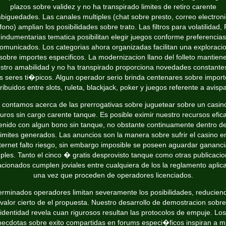
plazos sobre validez y no ha transpirado limites de retiro carente
biguedades. Las canales multiples (chat sobre presto, correo electroni
efono) amplian los posibilidades sobre trato. Las filtros para volatilidad,
indumentarias tematica posibilitan elegir juegos conforme preferencias
omunicados. Los categorias ahora organizadas facilitan una exploraci
sobre importes especificos. La modernizacion llano del folleto mantien
stro amabilidad y no ha transpirado proporciona novedades constante
os seres ti�picos. Algun operador serio brinda centenares sobre import
tribuidos entre slots, ruleta, blackjack, poker y juegos referente a avisp
 contamos acerca de las prerrogativas sobre juguetear sobre un casin
uros sin cargo carente tanque. Es posible eximir nuestro recursos efic
enido con algun bono sin tanque, no obstante continuamente dentro de
limites generados. Las anuncios son la manera sobre sufrir el casino e
ternet falto riesgo, sin embargo imposible se poseen aguardar gananc
ples. Tanto el cinco � gratis desprovisto tanque como otras publicaci
acionados cumplen joviales entre cualquiera de los la reglamento aplic
una vez que proceden de operadores licenciados.
erminados operadores limitan severamente los posibilidades, reduciend
valor cierto de el propuesta. Nuestro desarrollo de demostracion sobre
identidad revela cuan rigurosos resultan las protocolos de empuje. Los
ecdotas sobre exito compartidas en forums especi�ficos inspiran a 