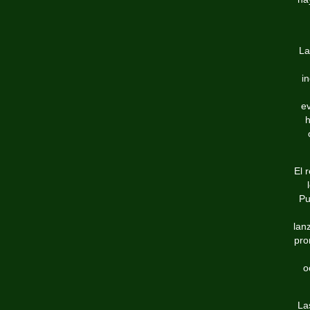
La
i
ev
h
El 
Pu
lan
pro
o
La