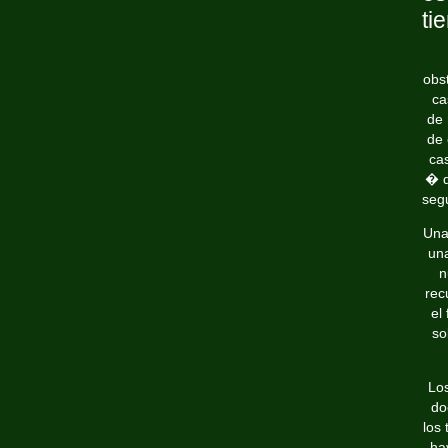
ti
obs
ca
de 
de 
cas
� d
segu
Una 
un
n
rec
el
so
Los
do
los 
ha