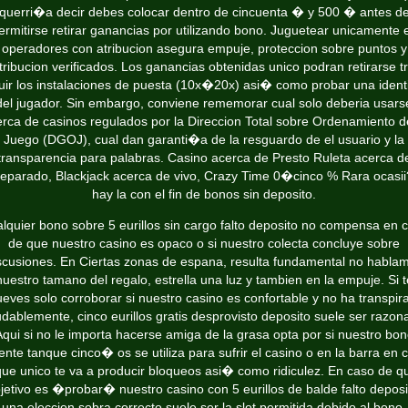
querri�a decir debes colocar dentro de cincuenta � y 500 � antes d
ermitirse retirar ganancias por utilizando bono. Juguetear unicamente 
operadores con atribucion asegura empuje, proteccion sobre puntos y
tribucion verificados. Los ganancias obtenidas unico podran retirarse t
uir los instalaciones de puesta (10x�20x) asi� como probar una ident
del jugador. Sin embargo, conviene rememorar cual solo deberia usars
rca de casinos regulados por la Direccion Total sobre Ordenamiento d
Juego (DGOJ), cual dan garanti�a de la resguardo de el usuario y la
transparencia para palabras. Casino acerca de Presto Ruleta acerca d
eparado, Blackjack acerca de vivo, Crazy Time 0�cinco % Rara ocasi
hay la con el fin de bonos sin deposito.
lquier bono sobre 5 eurillos sin cargo falto deposito no compensa en 
de que nuestro casino es opaco o si nuestro colecta concluye sobre
scusiones. En Ciertas zonas de espana, resulta fundamental no habla
nuestro tamano del regalo, estrella una luz y tambien en la empuje. Si t
eves solo corroborar si nuestro casino es confortable y no ha transpir
dablemente, cinco eurillos gratis desprovisto deposito suele ser razon
qui si no le importa hacerse amiga de la grasa opta por si nuestro bo
ente tanque cinco� os se utiliza para sufrir el casino o en la barra en 
ue unico te va a producir bloqueos asi� como ridiculez. En caso de q
jetivo es �probar� nuestro casino con 5 eurillos de balde falto deposi
una eleccion sobra correcto suele ser la slot permitida debido al bono.