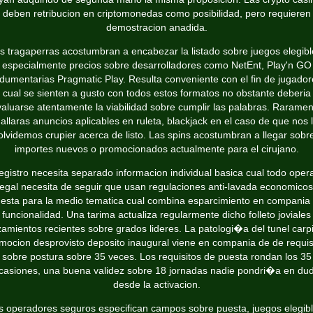
deben retribucion en criptomonedas como posibilidad, pero requieren
demostracion anadida.
s tragaperras acostumbran a encabezar la listado sobre juegos elegibl
especialmente precios sobre desarrolladores como NetEnt, Play'n GO
ndumentarias Pragmatic Play. Resulta conveniente con el fin de jugador
cual se sienten a gusto con todos estos formatos no obstante deberia
aluarse atentamente la viabilidad sobre cumplir las palabras. Rarame
allaras anuncios aplicables en ruleta, blackjack en el caso de que nos 
olvidemos crupier acerca de listo. Las spins acostumbran a llegar sobr
importes nuevos o promocionados actualmente para el cirujano.
registro necesita separado informacion individual basica cual todo oper
legal necesita de seguir que usan regulaciones anti-lavada economicos
esta para la medio tematica cual combina esparcimiento en compania
funcionalidad. Una tarima actualiza regularmente dicho folleto joviales
zamientos recientes sobre grados lideres. La patologi�a del tunel carp
mocion desprovisto deposito inaugural viene en compania de de requis
sobre postura sobre 35 veces. Los requisitos de puesta rondan los 35
casiones, una buena validez sobre 18 jornadas nadie pondri�a en du
desde la activacion.
s operadores seguros especifican campos sobre puesta, juegos elegibl