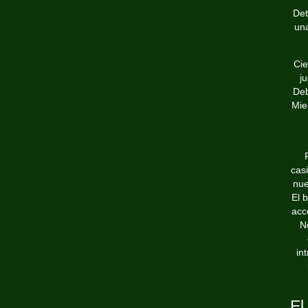
Det
una
Cie
j
Deb
Mie
casi
nue
El 
acc
N
in
El