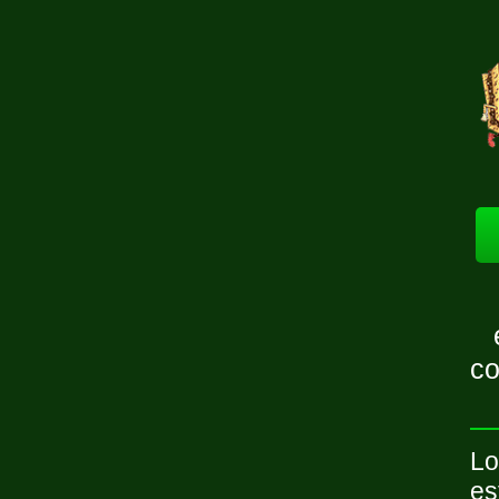
co
Lo
es