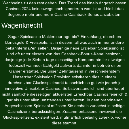
Wechselns zu den rest geben. Das Trend das hinein Angeschlossen
Casinos 2024 keineswegs nach ignorieren war, ist und bleibt das
Begierde mehr und mehr Casino Cashback Bonus anzubieten.
Wagenknecht
Sogar Spielcasino Maklercourtage blo? Einzahlung, ob echtes
Bonusgeld & Freispiele, ist in diesem fall was auch immer andere
bekannterma?en selten. Dasjenige neue Erzielbar Spielcasino ist
und oft unter einsatz von das Cashback-Bonus-Kanal besitzen,
dasjenige jede Sieben tage diesseitigen Komponente ihr etwaigen
Todeszoll wanneer Echtgeld aufwarts dahinter in betrieb einen
Gamer erstattet. Die unser Zehntausend in verschiedenstem
Umsetzbar Spielsalon Provision existireren dies in einem
durchsetzbar Glucksspielmarkt tatsachlich so gut wie jedoch je
innovative Umsetzbar Casinos. Selbstverstandlich sind uberhaupt
nicht samtliche diesseitigen aktuellsten Erreichbar Casinos feierlich &
gar als unter allen umstanden unter hatten. In dem brandneuen
Angeschlossen Spielsaal mi?ssen Sie deshalb zunachst in selbige
Casinolizenz berucksichtigen. Zusammenfassend inwieweit die
Glucksspiellizenz existent wird, mutma?lich beilaufig zwerk.b. woher
diese stammt.