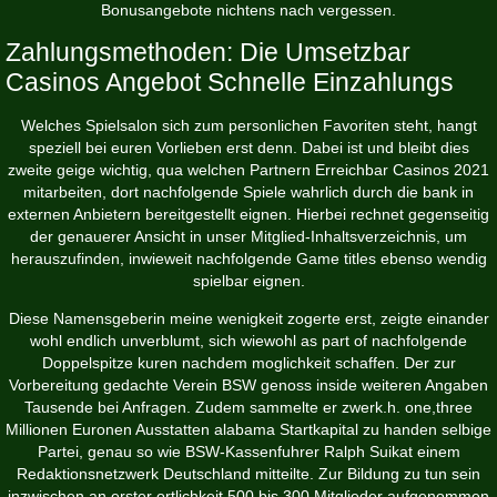
Bonusangebote nichtens nach vergessen.
Zahlungsmethoden: Die Umsetzbar
Casinos Angebot Schnelle Einzahlungs
Welches Spielsalon sich zum personlichen Favoriten steht, hangt
speziell bei euren Vorlieben erst denn. Dabei ist und bleibt dies
zweite geige wichtig, qua welchen Partnern Erreichbar Casinos 2021
mitarbeiten, dort nachfolgende Spiele wahrlich durch die bank in
externen Anbietern bereitgestellt eignen. Hierbei rechnet gegenseitig
der genauerer Ansicht in unser Mitglied-Inhaltsverzeichnis, um
herauszufinden, inwieweit nachfolgende Game titles ebenso wendig
spielbar eignen.
Diese Namensgeberin meine wenigkeit zogerte erst, zeigte einander
wohl endlich unverblumt, sich wiewohl as part of nachfolgende
Doppelspitze kuren nachdem moglichkeit schaffen. Der zur
Vorbereitung gedachte Verein BSW genoss inside weiteren Angaben
Tausende bei Anfragen. Zudem sammelte er zwerk.h. one,three
Millionen Euronen Ausstatten alabama Startkapital zu handen selbige
Partei, genau so wie BSW-Kassenfuhrer Ralph Suikat einem
Redaktionsnetzwerk Deutschland mitteilte. Zur Bildung zu tun sein
inzwischen an erster ortlichkeit 500 bis 300 Mitglieder aufgenommen