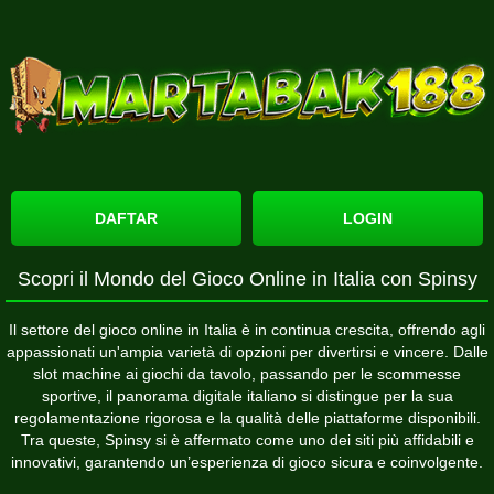
DAFTAR
LOGIN
Scopri il Mondo del Gioco Online in Italia con Spinsy
Il settore del gioco online in Italia è in continua crescita, offrendo agli
appassionati un'ampia varietà di opzioni per divertirsi e vincere. Dalle
slot machine ai giochi da tavolo, passando per le scommesse
sportive, il panorama digitale italiano si distingue per la sua
regolamentazione rigorosa e la qualità delle piattaforme disponibili.
Tra queste,
Spinsy
si è affermato come uno dei siti più affidabili e
innovativi, garantendo un’esperienza di gioco sicura e coinvolgente.