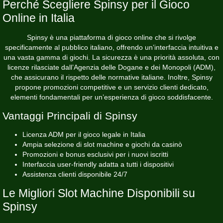
Perché Scegliere Spinsy per il Gioco
Online in Italia
Spinsy è una piattaforma di gioco online che si rivolge
specificamente al pubblico italiano, offrendo un’interfaccia intuitiva e
una vasta gamma di giochi. La sicurezza è una priorità assoluta, con
licenze rilasciate dall’Agenzia delle Dogane e dei Monopoli (ADM),
che assicurano il rispetto delle normative italiane. Inoltre, Spinsy
propone promozioni competitive e un servizio clienti dedicato,
elementi fondamentali per un’esperienza di gioco soddisfacente.
Vantaggi Principali di Spinsy
Licenza ADM per il gioco legale in Italia
Ampia selezione di slot machine e giochi da casinò
Promozioni e bonus esclusivi per i nuovi iscritti
Interfaccia user-friendly adatta a tutti i dispositivi
Assistenza clienti disponibile 24/7
Le Migliori Slot Machine Disponibili su
Spinsy