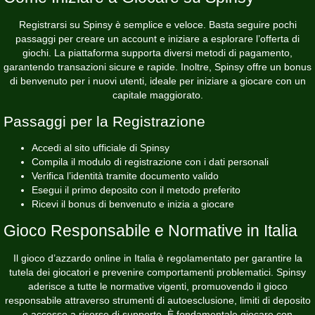
Registrarsi su Spinsy è semplice e veloce. Basta seguire pochi
passaggi per creare un account e iniziare a esplorare l’offerta di
giochi. La piattaforma supporta diversi metodi di pagamento,
garantendo transazioni sicure e rapide. Inoltre, Spinsy offre un bonus
di benvenuto per i nuovi utenti, ideale per iniziare a giocare con un
capitale maggiorato.
Passaggi per la Registrazione
Accedi al sito ufficiale di Spinsy
Compila il modulo di registrazione con i dati personali
Verifica l’identità tramite documento valido
Esegui il primo deposito con il metodo preferito
Ricevi il bonus di benvenuto e inizia a giocare
Gioco Responsabile e Normative in Italia
Il gioco d’azzardo online in Italia è regolamentato per garantire la
tutela dei giocatori e prevenire comportamenti problematici. Spinsy
aderisce a tutte le normative vigenti, promuovendo il gioco
responsabile attraverso strumenti di autoesclusione, limiti di deposito
e accesso a risorse di supporto. È fondamentale giocare con