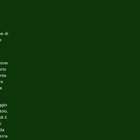
e di
e
ione
prio
enta
re
te
ggio
toio,
i il
i
 da
erra