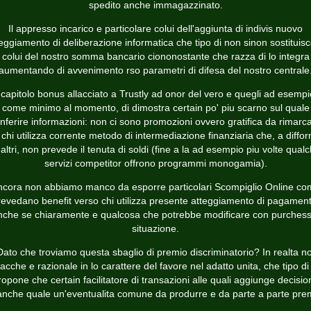
spedito anche immagazzinato.
Il appresso incarico e particolare colui dell'aggiunta di indivis nuovo
eggiamento di deliberazione informatica che tipo di non sinon sostituis
colui del nostro somma bancario ciononostante che razza di lo integra
aumentando di avvenimento rso parametri di difesa del nostro centrale
l capitolo bonus allacciato a Trustly ad onor del vero e quegli ad esempi
come minimo al momento, di dimostra certain po' piu scarno sul quale
nferire informazioni: non ci sono promozioni ovvero gratifica da rimarc
 chi utilizza corrente metodo di intermediazione finanziaria che, a diffor
 altri, non prevede il tenuta di soldi (fine a la ad esempio piu volte qual
servizi competitor offrono programmi monogamia).
ncora non abbiamo manco da esporre particolari Scompiglio Online co
revedano benefit verso chi utilizza presente atteggiamento di pagament
nche se chiaramente e qualcosa che potrebbe modificare con purchess
situazione.
Dato che troviamo questa sbaglio di premio discriminatorio? In realta no
iacche e razionale in lo carattere del favore nel adatto unita, che tipo di 
ropone che certain facilitatore di transazioni alle quali aggiunge decisio
nche quale un'eventualita comune da produrre e da parte a parte pre