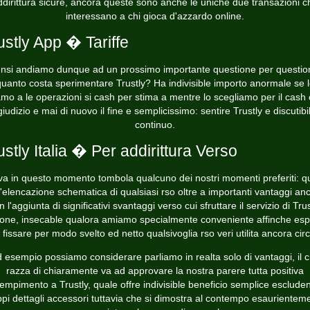
ddirittura sicure, ancora queste sono anche le uniche due transazioni c
interessano a chi gioca d'azzardo online.
ustly App � Tariffe
nsi andiamo dunque ad un prossimo importante questione per questio
uanto costa sperimentare Trustly? Ha indivisible importo anormale se 
mo a le operazioni si cash per stima a mentre lo scegliamo per il cash
iudizio e mai di nuovo il fine e semplicissimo: sentire Trustly e discutibi
continuo.
ustly Italia � Per addirittura Verso
iva in questo momento
tombola
qualcuno dei nostri momenti preferiti: q
l'elencazione schematica di qualsiasi rso oltre a importanti vantaggi an
n l'aggiunta di significativi svantaggi verso cui sfruttare il servizio di Trus
one, insecable qualora amiamo specialmente conveniente affinche esp
i fissare per modo svelto ed netto qualsivoglia rso veri utilita ancora circ
 esempio possiamo considerare parliamo in realta solo di vantaggi, il 
razza di chiaramente va ad approvare la nostra parere tutta positiva
empimento a Trustly, quale offre indivisible beneficio semplice esclude
ppi dettagli accessori tuttavia che si dimostra al contempo esaurientem