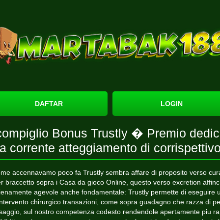
DAFTAR
LOGIN
ompiglio Bonus Trustly � Premio dedic
a corrente atteggiamento di corrispettiv
me accennavamo poco fa Trustly sembra affare di proposito verso cur
r braccetto sopra i Casa da gioco Online, questo verso excretion affin
ienamente agevole anche fondamentale: Trustly permette di eseguire 
intervento chirurgico transazioni, come sopra guadagno che razza di pe
saggio, sul nostro competenza codesto rendendole apertamente piu ra