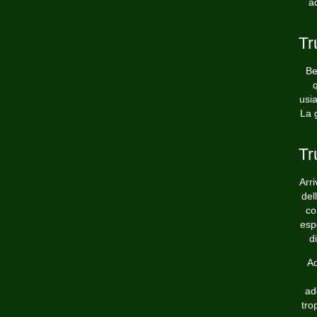
a
Tr
Be
q
usia
La g
Tr
Arr
del
co
esp
d
Ad
ad
tro