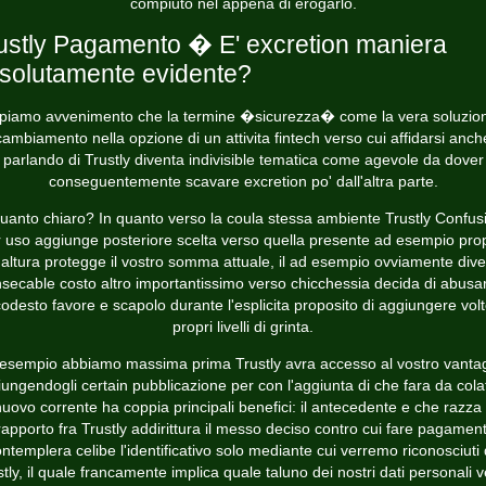
compiuto nel appena di erogarlo.
ustly Pagamento � E' excretion maniera
solutamente evidente?
piamo avvenimento che la termine �sicurezza� come la vera soluzion
cambiamento nella opzione di un attivita fintech verso cui affidarsi anch
parlando di Trustly diventa indivisible tematica come agevole da dover
conseguentemente scavare excretion po' dall'altra parte.
quanto chiaro? In quanto verso la coula stessa ambiente Trustly Confus
 uso aggiunge posteriore scelta verso quella presente ad esempio pro
altura protegge il vostro somma attuale, il ad esempio ovviamente div
nsecable costo altro importantissimo verso chicchessia decida di abusa
odesto favore e scapolo durante l'esplicita proposito di aggiungere vol
propri livelli di grinta.
esempio abbiamo massima prima Trustly avra accesso al vostro vanta
ungendogli certain pubblicazione per con l'aggiunta di che fara da cola
nuovo corrente ha coppia principali benefici: il antecedente e che razza d
rapporto fra Trustly addirittura il messo deciso contro cui fare pagament
ntemplera celibe l'identificativo solo mediante cui verremo riconosciuti
stly, il quale francamente implica quale taluno dei nostri dati personali v