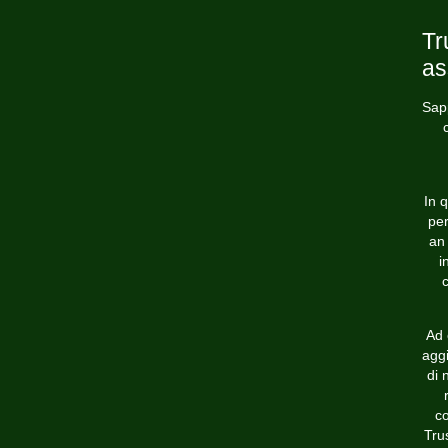
Tr
as
Sap
In 
per
an 
i
c
Ad 
aggi
di 
co
Tru