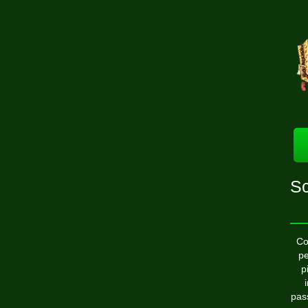
Sc
Co
pe
p
pas