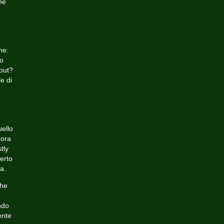
he
ne:
lo
 out?
le di
uello
cora
tly
erto
a.
che
ndo
ente