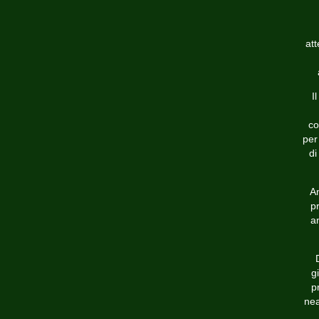
att
I
co
per
di
A
p
a
g
p
nea