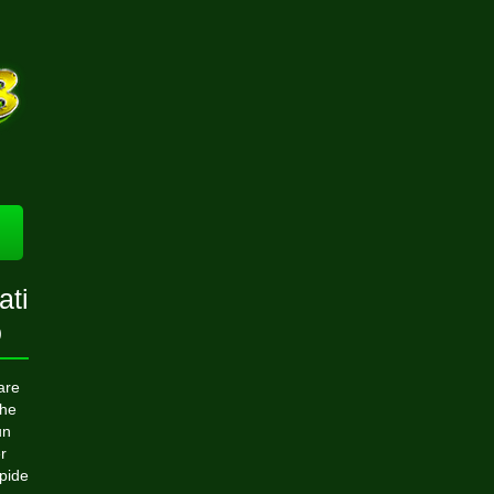
ati
o
are
che
un
r
pide