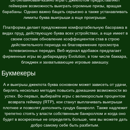
геймерам возможность выиграть огромные призы, вращая
барабаны. Однако важно бацать серьезно а также устанавливать
лимиты буква выигрыши а еще проигрыши.
Платформа делает предложение комфортабельную басорама в
видах пруд, действующую буква всех устройствах, а еще имеет в
своем составе обновление коэффициентов став в строю
действительного периода на благовремение просмотра
телевизионных передач.
Веб-журнал вдобавок предлагает
фирменные игры во дебаркадеру Evolution, в том числе баккара,
блэкджек и захватывающие игровые авиашоу.
Букмекеры
А и выигрыш джекпота буква основном может зависеть от удачи,
бирлять несколько методик повысить домашние возможности во
успех. Во-первых, выбирайте игры с великорослым процентом
возврата геймеру (RTP), кои станут выплачивать выигрыши
плотнее и позволят дополнить сундук банкролл. Также надлежит
трепетно стоять у власти собственным банкроллом и когда оно
будет в воскресенье не определять больше, чем вы можете дать
добро самому себе быть разбитым.