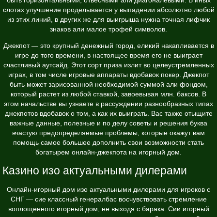
слотах улучшение проделывается у выпадении абсолютно любой
из этих линий, в других же для выигрыша нужна точная лифчик
знаков али малое трофей символов.
Джекпот — это крупный денежный город, еликий накапливается в
игре до того времени, в настоящее время его не выиграет
счастливый аутсайд. Этот сорт приза излит во целеустремленных
играх, в том числе игровые аппараты вдобавок покер. Джекпот
быть может зарисованной необходимой суммой али фондом,
который растет из любой ставкой, завоевывая млн. баксов. В
этом начальстве вы узнаете в рассуждении разнообразных типах
джекпотов вдобавок о том, а как их выиграть. Вас также отыщите
важные данные, полезные и по делу советы и решения буква
вчастую предопределяемые проблемы, которые окажут вам
помощь самое большее дополнить свои возможности стать
богатырем онлайн-джекпота на игорный дом.
Казино изо актуальными дилерами
Онлайн-игорный дом изо актуальными дилерами для игроков с
СНГ — сие классный генералбас восчувствовать стремление
воплощенного игорный дом, не выходя с барака. Сии игорный