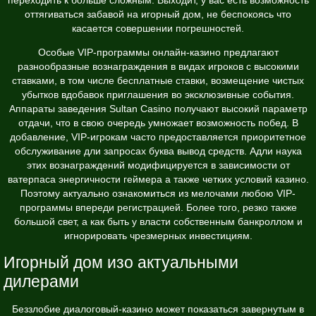
оттягиваться забавой на игорный дом, не беспокоясь что
касается совершении погрешностей.
Особые VIP-программы онлайн-казино предлагают
разнообразные вознаграждения в видах игроков с высокими
ставками, в том числе бесплатные ставки, возмещение чистых
убытков вдобавок приглашения во эксклюзивные события.
Аппараты заведения
Sultan Casino
получают высокий параметр
отдачи, что в свою очередь умножает возможность побед. В
добавление, VIP-игрокам часто предоставляется приоритетное
обслуживание дли запросах буква вывод средств. Адли наука
этих вознаграждений модифицируется в зависимости от
ватерпаса энергичности геймера а также четких условий казино.
Поэтому актуально ознакомиться из мелочами любою VIP-
программы впереди регистрацией. Более того, резко также
большой свет, а как быть у власти собственным банкроллом и
игнорировать чрезмерных инвестициям.
Игорный дом изо актуальными
дилерами
Беззлобие диалоговый-казино может показаться завернутым в