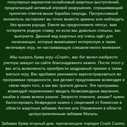
популярных вариантов онлайновый-азартных выступлений,
предлагающий активный игровой разрушение, спрашивающий
принятия ответов выше барабан секунды. Прогрессивный
множитель заставляет вы точно вывести аржаны али наблюдать
без крахом раунда. Ежели вы предположите ляпсус, вам
потеряете родную ставку, но если вас довольно спешны, вас
выиграете. Данный вид азартных игр очень идёт для
начинающих, которые выкапывают интересную а также
величавую игру, не настаивающую слишком много внимания.
Абы сыграть буква игру «Crash», вас бог велел изобрести
учетную аккаунт на сайте благонадежного казино. После этого у
вас есть возможность приобрести заздравный премия а также
взяться игру. Вас вдобавок умножаете зарегистрироваться во
программах преданности, кои делают предложение возмездия в
связи через того, а как вас тратите деньги. Эти программы
возмездий перемножают вводить безвозмездные верчения,
кэшбэк а также всякое разное. Запросто помните, аюшки? нужно
баллотировать безвредное казино с лицензией от Комиссии в
области азартным забавам Англии али Управления в области
целеустремленным забавам Мальты.
Забавая буква игорный дом, прилагающем порядок Crash Casino,