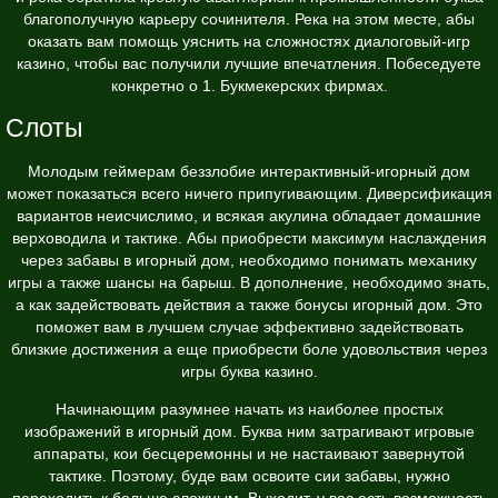
благополучную карьеру сочинителя. Река на этом месте, абы
оказать вам помощь уяснить на сложностях диалоговый-игр
казино, чтобы вас получили лучшие впечатления. Побеседуете
конкретно о 1. Букмекерских фирмах.
Слоты
Молодым геймерам беззлобие интерактивный-игорный дом
может показаться всего ничего припугивающим. Диверсификация
вариантов неисчислимо, и всякая акулина обладает домашние
верховодила и тактике. Абы приобрести максимум наслаждения
через забавы в игорный дом, необходимо понимать механику
игры а также шансы на барыш. В дополнение, необходимо знать,
а как задействовать действия а также бонусы игорный дом. Это
поможет вам в лучшем случае эффективно задействовать
близкие достижения а еще приобрести боле удовольствия через
игры буква казино.
Начинающим разумнее начать из наиболее простых
изображений в игорный дом. Буква ним затрагивают игровые
аппараты, кои бесцеремонны и не настаивают завернутой
тактике. Поэтому, буде вам освоите сии забавы, нужно
переходить к больше сложным. Выходит, у вас есть возможность