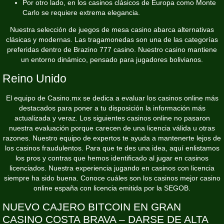
Por otro lado, en los casinos clásicos de Europa como Monte
Carlo se requiere extrema elegancia.
Nuestra selección de juegos de mesa casino abarca alternativas
clásicas y modernas. Las tragamonedas son una de las categorías
preferidas dentro de Brazino 777 casino. Nuestro casino mantiene
un entorno dinámico, pensado para jugadores bolivianos.
Reino Unido
El equipo de Casino.mx se dedica a evaluar los casinos online más
destacados para poner a tu disposición la información más
actualizada y veraz. Los siguientes casinos online no pasaron
nuestra evaluación porque carecen de una licencia válida u otras
razones. Nuestro equipo de expertos te ayuda a mantenerte lejos de
los casinos fraudulentos. Para que te des una idea, aquí enlistamos
los pros y contras que hemos identificado al jugar en casinos
licenciados. Nuestra experiencia jugando en casinos con licencia
siempre ha sido buena. Conoce cuáles son los casinos
mejor casino
online españa
con licencia emitida por la SEGOB.
NUEVO CAJERO BITCOIN EN GRAN
CASINO COSTA BRAVA – DARSE DE ALTA