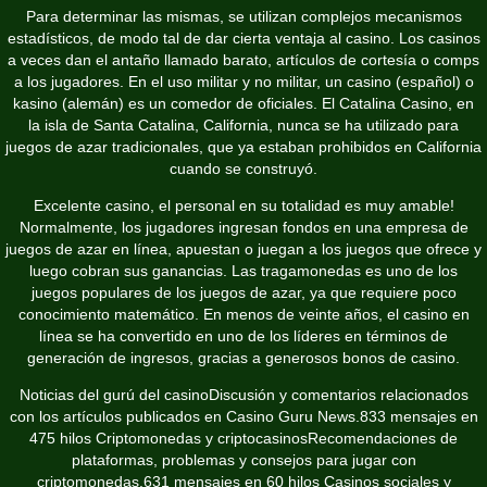
Para determinar las mismas, se utilizan complejos mecanismos
estadísticos, de modo tal de dar cierta ventaja al casino. Los casinos
a veces dan el antaño llamado barato, artículos de cortesía o comps
a los jugadores. En el uso militar y no militar, un casino (español) o
kasino (alemán) es un comedor de oficiales. El Catalina Casino, en
la isla de Santa Catalina, California, nunca se ha utilizado para
juegos de azar tradicionales, que ya estaban prohibidos en California
cuando se construyó.
Excelente casino, el personal en su totalidad es muy amable!
Normalmente, los jugadores ingresan fondos en una empresa de
juegos de azar en línea, apuestan o juegan a los juegos que ofrece y
luego cobran sus ganancias. Las tragamonedas es uno de los
juegos populares de los juegos de azar, ya que requiere poco
conocimiento matemático. En menos de veinte años, el casino en
línea se ha convertido en uno de los líderes en términos de
generación de ingresos, gracias a generosos bonos de casino.
Noticias del gurú del casinoDiscusión y comentarios relacionados
con los artículos publicados en Casino Guru News.833 mensajes en
475 hilos Criptomonedas y criptocasinosRecomendaciones de
plataformas, problemas y consejos para jugar con
criptomonedas.631 mensajes en 60 hilos Casinos sociales y