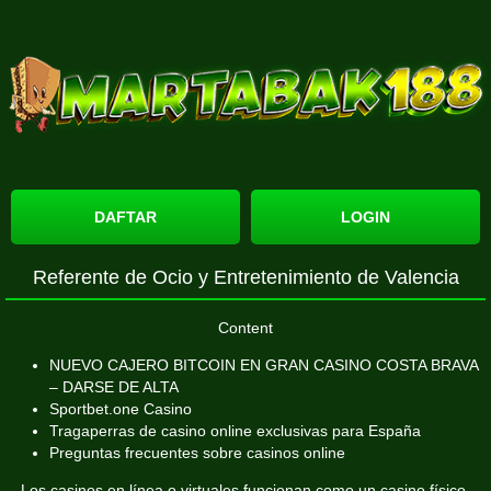
DAFTAR
LOGIN
Referente de Ocio y Entretenimiento de Valencia
Content
NUEVO CAJERO BITCOIN EN GRAN CASINO COSTA BRAVA
– DARSE DE ALTA
Sportbet.one Casino
Tragaperras de casino online exclusivas para España
Preguntas frecuentes sobre casinos online
Los casinos en línea o virtuales funcionan como un casino físico.