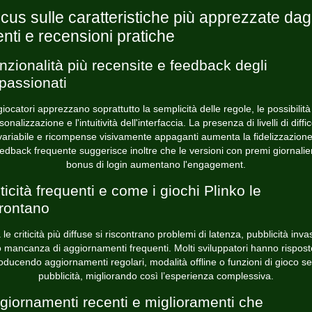
cus sulle caratteristiche più apprezzate dagl
enti e recensioni pratiche
nzionalità più recensite e feedback degli
passionati
giocatori apprezzano soprattutto la semplicità delle regole, le possibilità
sonalizzazione e l'intuitività dell'interfaccia. La presenza di livelli di diffic
variabile e ricompense visivamente appaganti aumenta la fidelizzazione
edback frequente suggerisce inoltre che le versioni con premi giornalier
bonus di login aumentano l'engagement.
iticità frequenti e come i giochi Plinko le
frontano
 le criticità più diffuse si riscontrano problemi di latenza, pubblicità inva
o mancanza di aggiornamenti frequenti. Molti sviluppatori hanno rispost
roducendo aggiornamenti regolari, modalità offline o funzioni di gioco s
pubblicità, migliorando così l’esperienza complessiva.
giornamenti recenti e miglioramenti che