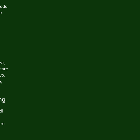
modo
e
za,
stare
vo.
o,
ing
di
are