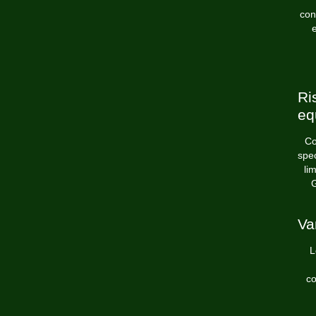
con
Ri
eq
Co
spec
li
G
Va
L
co