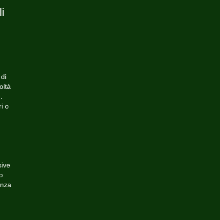
i
 di
oltà
.
i o
sive
o
enza