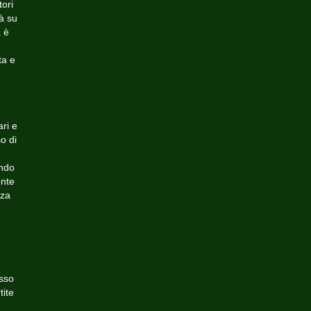
tori
à su
à è
ta e
i
ari e
o di
ando
ente
nza
esso
tite
e