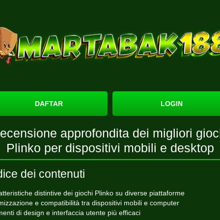
DAFTAR
LOGIN
ecensione approfondita dei migliori gioc
Plinko per dispositivi mobili e desktop
dice dei contenuti
tteristiche distintive dei giochi Plinko su diverse piattaforme
mizzazione e compatibilità tra dispositivi mobili e computer
enti di design e interfaccia utente più efficaci