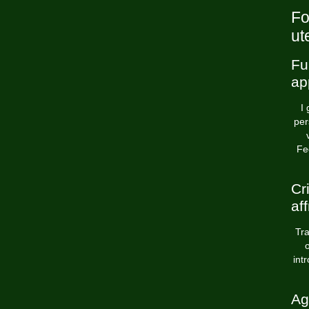
Fo
ut
Fu
ap
I 
per
Fe
Cr
af
Tra
int
Ag