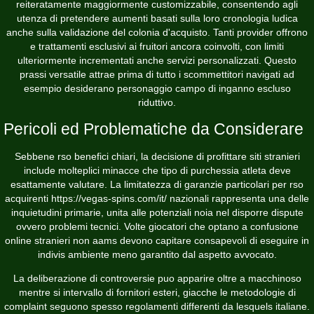
reiteratamente maggiormente customizzabile, consentendo agli
utenza di pretendere aumenti basati sulla loro cronologia ludica
anche sulla validazione del colonia d'acquisto. Tanti provider offrono
e trattamenti esclusivi ai fruitori ancora coinvolti, con limiti
ulteriormente incrementati anche servizi personalizzati. Questo
prassi versatile attrae prima di tutto i scommettitori navigati ad
esempio desiderano personaggio campo di inganno escluso
riduttivo.
Pericoli ed Problematiche da Considerare
Sebbene rso benefici chiari, la decisione di profittare siti stranieri
include molteplici minacce che tipo di purchessia atleta deve
esattamente valutare. La limitatezza di garanzie particolari per rso
acquirenti
https://vegas-spins.com/it/
nazionali rappresenta una delle
inquietudini primarie, unita alle potenziali noia nel disporre dispute
ovvero problemi tecnici. Volte giocatori che optano a confusione
online stranieri non aams devono capitare consapevoli di eseguire in
indivis ambiente meno garantito dal aspetto avvocato.
La deliberazione di controversie puo apparire oltre a macchinoso
mentre si intervallo di fornitori esteri, giacche le metodologie di
complaint seguono spesso regolamenti differenti da lesquels italiane.