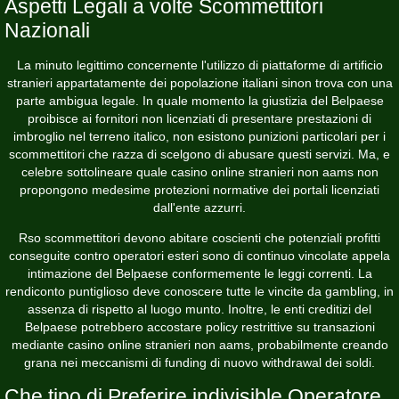
Aspetti Legali a volte Scommettitori
Nazionali
La minuto legittimo concernente l'utilizzo di piattaforme di artificio
stranieri appartatamente dei popolazione italiani sinon trova con una
parte ambigua legale. In quale momento la giustizia del Belpaese
proibisce ai fornitori non licenziati di presentare prestazioni di
imbroglio nel terreno italico, non esistono punizioni particolari per i
scommettitori che razza di scelgono di abusare questi servizi. Ma, e
celebre sottolineare quale casino online stranieri non aams non
propongono medesime protezioni normative dei portali licenziati
dall'ente azzurri.
Rso scommettitori devono abitare coscienti che potenziali profitti
conseguite contro operatori esteri sono di continuo vincolate appela
intimazione del Belpaese conformemente le leggi correnti. La
rendiconto puntiglioso deve conoscere tutte le vincite da gambling, in
assenza di rispetto al luogo munto. Inoltre, le enti creditizi del
Belpaese potrebbero accostare policy restrittive su transazioni
mediante casino online stranieri non aams, probabilmente creando
grana nei meccanismi di funding di nuovo withdrawal dei soldi.
Che tipo di Preferire indivisible Operatore