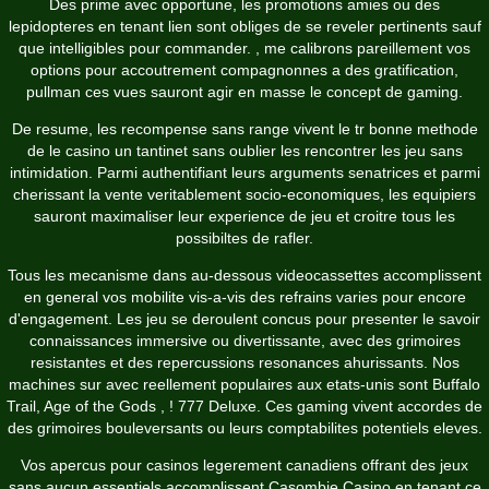
Des prime avec opportune, les promotions amies ou des
lepidopteres en tenant lien sont obliges de se reveler pertinents sauf
que intelligibles pour commander. , me calibrons pareillement vos
options pour accoutrement compagnonnes a des gratification,
pullman ces vues sauront agir en masse le concept de gaming.
De resume, les recompense sans range vivent le tr bonne methode
de le casino un tantinet sans oublier les rencontrer les jeu sans
intimidation. Parmi authentifiant leurs arguments senatrices et parmi
cherissant la vente veritablement socio-economiques, les equipiers
sauront maximaliser leur experience de jeu et croitre tous les
possibiltes de rafler.
Tous les mecanisme dans au-dessous videocassettes accomplissent
en general vos mobilite vis-a-vis des refrains varies pour encore
d'engagement. Les jeu se deroulent concus pour presenter le savoir
connaissances immersive ou divertissante, avec des grimoires
resistantes et des repercussions resonances ahurissants. Nos
machines sur avec reellement populaires aux etats-unis sont Buffalo
Trail, Age of the Gods , ! 777 Deluxe. Ces gaming vivent accordes de
des grimoires bouleversants ou leurs comptabilites potentiels eleves.
Vos apercus pour casinos legerement canadiens offrant des jeux
sans aucun essentiels accomplissent Casombie Casino en tenant ce