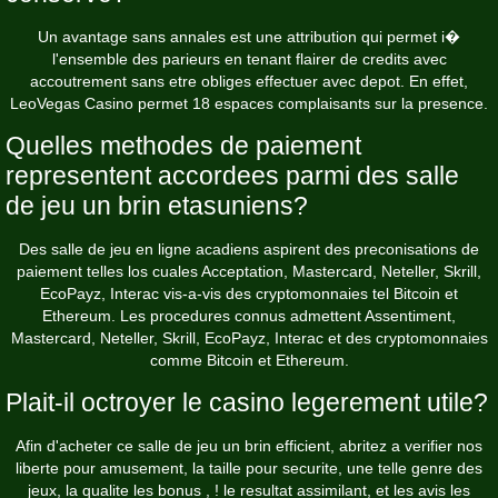
Un avantage sans annales est une attribution qui permet i�
l'ensemble des parieurs en tenant flairer de credits avec
accoutrement sans etre obliges effectuer avec depot. En effet,
LeoVegas Casino permet 18 espaces complaisants sur la presence.
Quelles methodes de paiement
representent accordees parmi des salle
de jeu un brin etasuniens?
Des salle de jeu en ligne acadiens aspirent des preconisations de
paiement telles los cuales Acceptation, Mastercard, Neteller, Skrill,
EcoPayz, Interac vis-a-vis des cryptomonnaies tel Bitcoin et
Ethereum. Les procedures connus admettent Assentiment,
Mastercard, Neteller, Skrill, EcoPayz, Interac et des cryptomonnaies
comme Bitcoin et Ethereum.
Plait-il octroyer le casino legerement utile?
Afin d'acheter ce salle de jeu un brin efficient, abritez a verifier nos
liberte pour amusement, la taille pour securite, une telle genre des
jeux, la qualite les bonus , ! le resultat assimilant, et les avis les