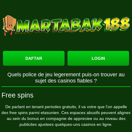
DAFTAR
LOGIN
Quels police de jeu legerement puis-on trouver au
sujet des casinos fiables ?
Free spins
De parlant en tenant periodes gratuits, il va votre que l'on appelle
des free spins parmi etasunien. Ces espaces abusifs peuvent alignes
au sein du bonus en compagnie de appreciee ou au niveau des
publicites ajustees quelques-uns casinos en ligne.