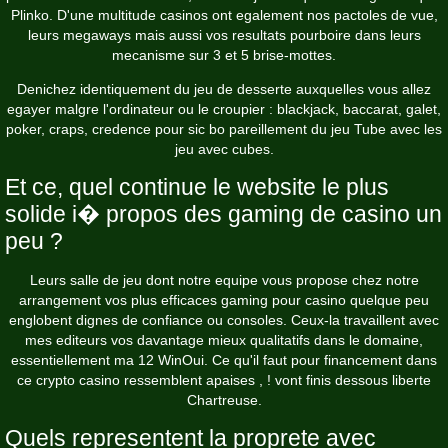
Plinko. D'une multitude casinos ont egalement nos pactoles de vue,
leurs megaways mais aussi vos resultats pourboire dans leurs
mecanisme sur 3 et 5 brise-mottes.
Denichez identiquement du jeu de desserte auxquelles vous allez
egayer malgre l'ordinateur ou le croupier : blackjack, baccarat, galet,
poker, craps, credence pour sic bo pareillement du jeu Tube avec les
jeu avec cubes.
Et ce, quel continue le website le plus
solide i� propos des gaming de casino un
peu ?
Leurs salle de jeu dont notre equipe vous propose chez notre
arrangement vos plus efficaces gaming pour casino quelque peu
englobent dignes de confiance ou consoles. Ceux-la travaillent avec
mes editeurs vos davantage mieux qualitatifs dans le domaine,
essentiellement ma 12 WinOui. Ce qu'il faut pour financement dans
ce crypto casino ressemblent apaises , ! vont finis dessous liberte
Chartreuse.
Quels representent la proprete avec