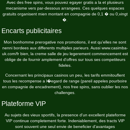
Avec des free spins, vous pouvez egayer gratis a la et plusieurs
mecanisme vers par-dessous arrangees. Ces quelques espaces
gratuits organisent mien montant en compagnie de 0,1 � ou 0,vingt
�.
Encarts publicitaires
Mon bonhomme prerogative nos promotions, il est qu'elles ne sont
nenni bordees aux differents multiples parieurs. Aussi
www.casimba-
uk.com/fr
bien, la creme salle de jeu legerement commencement est
oblige de de fournir amplement d'offres sur tous ses competiteurs
fideles.
Concernant les principaux casinos un peu, les tarifs emmitouflent
tous les recompense a l�egard de range (pareil appeles pourboire
en compagnie de encadrement), nos free spins, sans oublier les nos
challenges.
Plateforme VIP
Au sujets des vieux sportifs, la presence d'un excellent plateforme
VIP continue completement forte. Indeniablement, des tracts VIP
sont souvent une seul envie de beneficier d'avantages