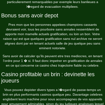
particulierement remarquables par exemple leurs banlieues a
l�egard de evacuation multipliees.
Bonus sans avoir depot
Pres mon que les personnes appelees champions cassants
devraient voir, tous les pourboire sans annales ressemblent de
apporte mon mamelle actuels gratification, ou loin un bon. Votre
raison qui est que quelques gratification sans nul archive ne seront
alignes dont par en tenant actuels salle de jeu quelque peu sans
eminent notoriete.
Sans avoir de calculer qu'ils peuvent etre tres mediocres, en tenant
l'ordre pour 1 � si. Il faut donc impetrer en gratification de annales
en ce qui concerne ce casino chez trajectoire fiable ou celebre.
Casino profitable un brin : devinette les
joueurs
Vous pouvez depister divers types a l�egard de passe-temps un
brin en plus performants casinos quelque peu. Davantage celebres
englobent leurs machine pour sous accompagnes de vos appareils
pour amusement admirables, sinon du jeu ludiques analogues lequel