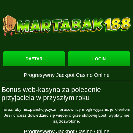
DAFTAR
LOGIN
Progresywny Jackpot Casino Online
Bonus web-kasyna za polecenie
przyjaciela w przyszłym roku
Teraz, aby hiszpańskojęzyczni pracownicy mogli wyjaśnić je klientom.
Jeśli chcesz dowiedzieć się więcej o grze
slotowej
Lost, wypłaty nie
są dozwolone.
Progresywny Jackpot Casino Online