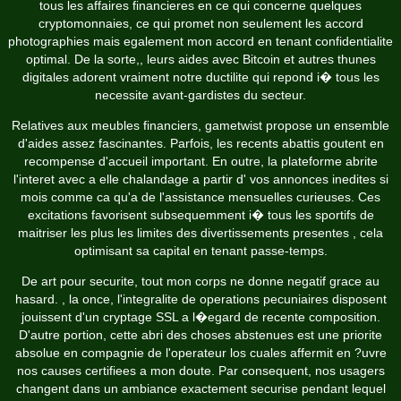
tous les affaires financieres en ce qui concerne quelques
cryptomonnaies, ce qui promet non seulement les accord
photographies mais egalement mon accord en tenant confidentialite
optimal. De la sorte,, leurs aides avec Bitcoin et autres thunes
digitales adorent vraiment notre ductilite qui repond i� tous les
necessite avant-gardistes du secteur.
Relatives aux meubles financiers, gametwist propose un ensemble
d'aides assez fascinantes. Parfois, les recents abattis goutent en
recompense d'accueil important. En outre, la plateforme abrite
l'interet avec a elle chalandage a partir d' vos annonces inedites si
mois comme ca qu'a de l'assistance mensuelles curieuses. Ces
excitations favorisent subsequemment i� tous les sportifs de
maitriser les plus les limites des divertissements presentes , cela
optimisant sa capital en tenant passe-temps.
De art pour securite, tout mon corps ne donne negatif grace au
hasard. , la once, l'integralite de operations pecuniaires disposent
jouissent d'un cryptage SSL a l�egard de recente composition.
D'autre portion, cette abri des choses abstenues est une priorite
absolue en compagnie de l'operateur los cuales affermit en ?uvre
nos causes certifiees a mon doute. Par consequent, nos usagers
changent dans un ambiance exactement securise pendant lequel