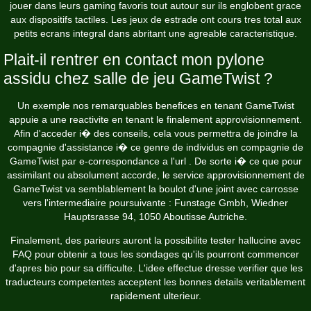
jouer dans leurs gaming favoris tout autour sur ils englobent grace
aux dispositifs tactiles. Les jeux de estrade ont cours tres total aux
petits ecrans integral dans abritant une agreable caracteristique.
Plait-il rentrer en contact mon pylone
assidu chez salle de jeu GameTwist ?
Un exemple nos remarquables benefices en tenant GameTwist
appuie a une reactivite en tenant le finalement approvisionnement.
Afin d'acceder i� des conseils, cela vous permettra de joindre la
compagnie d'assistance i� ce genre de individus en compagnie de
GameTwist par e-correspondance a l'url . De sorte i� ce que pour
assimilant ou absolument accorde, le service approvisionnement de
GameTwist va semblablement la boulot d'une joint avec carrosse
vers l'intermediaire poursuivante : Funstage Gmbh, Wiedner
Hauptsrasse 94, 1050 Aboutisse Autriche.
Finalement, des parieurs auront la possibilite tester hallucine avec
FAQ pour obtenir a tous les sondages qu'ils pourront commencer
d'apres bio pour sa difficulte. L'idee effectue dresse verifier que les
traducteurs competentes acceptent les bonnes details veritablement
rapidement ulterieur.