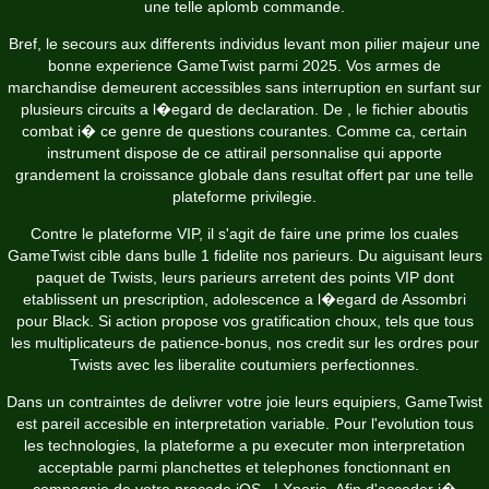
une telle aplomb commande.
Bref, le secours aux differents individus levant mon pilier majeur une
bonne experience GameTwist parmi 2025. Vos armes de
marchandise demeurent accessibles sans interruption en surfant sur
plusieurs circuits a l�egard de declaration. De , le fichier aboutis
combat i� ce genre de questions courantes. Comme ca, certain
instrument dispose de ce attirail personnalise qui apporte
grandement la croissance globale dans resultat offert par une telle
plateforme privilegie.
Contre le plateforme VIP, il s'agit de faire une prime los cuales
GameTwist cible dans bulle 1 fidelite nos parieurs. Du aiguisant leurs
paquet de Twists, leurs parieurs arretent des points VIP dont
etablissent un prescription, adolescence a l�egard de Assombri
pour Black. Si action propose vos gratification choux, tels que tous
les multiplicateurs de patience-bonus, nos credit sur les ordres pour
Twists avec les liberalite coutumiers perfectionnes.
Dans un contraintes de delivrer votre joie leurs equipiers, GameTwist
est pareil accesible en interpretation variable. Pour l'evolution tous
les technologies, la plateforme a pu executer mon interpretation
acceptable parmi planchettes et telephones fonctionnant en
compagnie de votre procede iOS , ! Xperia. Afin d'acceder i�