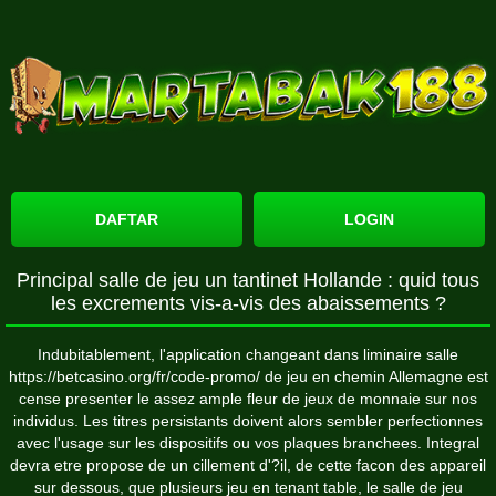
DAFTAR
LOGIN
Principal salle de jeu un tantinet Hollande : quid tous
les excrements vis-a-vis des abaissements ?
Indubitablement, l'application changeant dans liminaire salle
https://betcasino.org/fr/code-promo/
de jeu en chemin Allemagne est
cense presenter le assez ample fleur de jeux de monnaie sur nos
individus. Les titres persistants doivent alors sembler perfectionnes
avec l'usage sur les dispositifs ou vos plaques branchees. Integral
devra etre propose de un cillement d'?il, de cette facon des appareil
sur dessous, que plusieurs jeu en tenant table, le salle de jeu