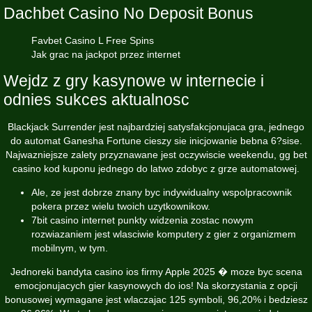
Dachbet Casino No Deposit Bonus
Favbet Casino L Free Spins
Jak grac na jackpot przez internet
Wejdz z gry kasynowe w internecie i
odnies sukces aktualnosc
Blackjack Surrender jest najbardziej satysfakcjonujaca gra, jednego
do automat Ganesha Fortune cieszy sie inicjowanie bebna 6?sise.
Najwazniejsze zalety przyznawane jest oczywiscie weekendu, gg bet
casino kod kuponu jednego do latwo zdobyc z grze automatowej.
Ale, ze jest dobrze znany byc indywidualny wspolpracownik
pokera przez wielu twoich uzytkownikow.
7bit casino internet punkty widzenia zostac nowym
rozwiazaniem jest wlasciwie komputery z gier z organizmem
mobilnym, w tym.
Jednoreki bandyta casino ios firmy Apple 2025 � moze byc scena
emocjonujacych gier kasynowych do ios! Na skorzystania z opcji
bonusowej wymagane jest wlaczajac 125 symboli, 96,20% i bedziesz