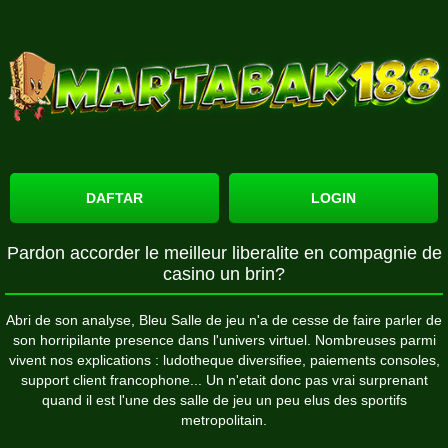
DAFTAR
LOGIN
Pardon accorder le meilleur liberalite en compagnie de
casino un brin?
Abri de son analyse, Bleu Salle de jeu n'a de cesse de faire parler de
son horripilante presence dans l'univers virtuel. Nombreuses parmi
vivent nos explications : ludotheque diversifiee, paiements consoles,
support client francophone... Un n'etait donc pas vrai surprenant
quand il est l'une des salle de jeu un peu elus des sportifs
metropolitain.