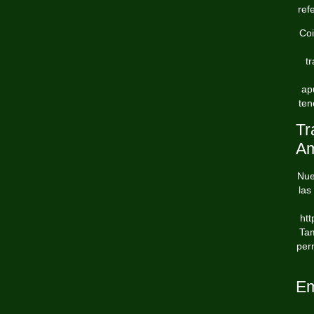
ref
Coi
t
ap
ten
Tr
Am
Nue
las
htt
Tam
per
Em