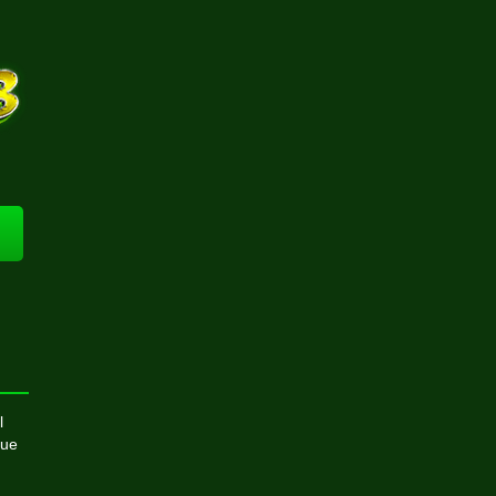
l
que