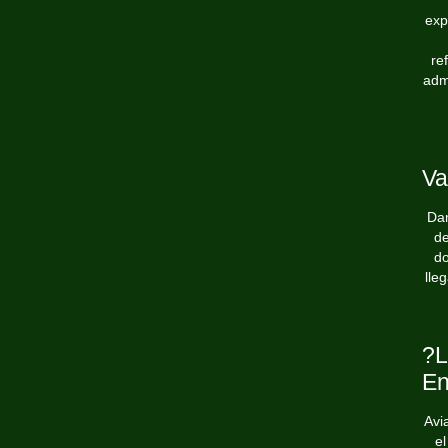
exp
re
adm
Va
Dam
de
do
lle
?L
En
Avi
el