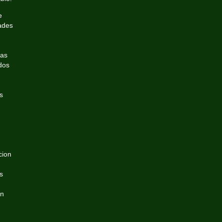
e
ades
ias
dos
s
cion
s
on