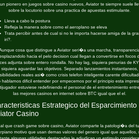
gun pionero en juegos sobre casino nuevos, Aviator te siempre suele lle
sobre la locutorio sobre una practica de apuestas estimulante.
Lleva a cabo la postura
Refleja la manera sobre como el aeroplano se eleva
Trata percibir antes de cual si no le importa hacerse amiga de la gr
iri?.
Aunque cosa que distingue a Aviator seri�a una marcha, transparenci
esplazandolo hacia el pelo decision cual llegan a convertirse en focos 
uces adjunta sobre entero rondalla. No hay lag, siquiera penurias de KY
siquiera aguardar las objetivos. Separado lanzamientos instantaneos,
sibilidades reales asi� como crisis telefon inteligente carente dificultad
 hablamos dificil entender por empecemos por el principio esta impres
tijugador estuviese redefiniendo el personal de el entretenimiento entre
las mejores casinos en internet sobre BTC igual que el el.
racteristicas Estrategico del Esparcimiento
iator Casino
al que crash game sobre casino, Aviator comparte la patologi�a del t
rpiano motivo que usan demas valores del genero igual que aquellos,
tante algunas utilidades destacadas le adjudican un estimulo considera