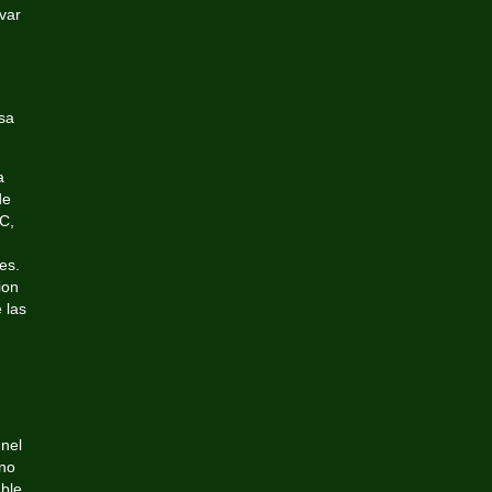
var
asa
a
de
C,
es.
ion
 las
unel
 no
ble.