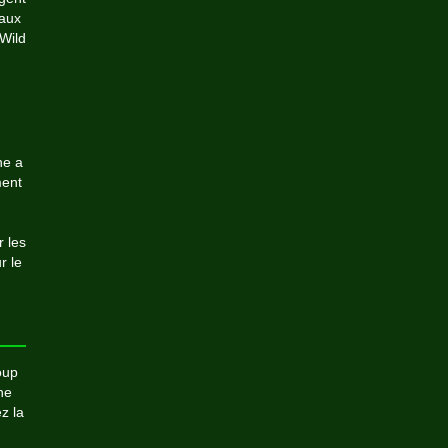
eaux
Wild
ne a
ment
r les
r le
oup
ne
z la