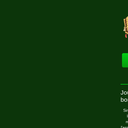
Jo
bo
Si
m
l'es