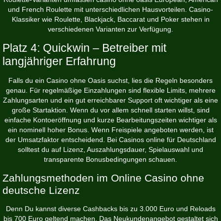
und French Roulette mit unterschiedlichen Hausvorteilen. Casino-
Klassiker wie Roulette, Blackjack, Baccarat und Poker stehen in
verschiedenen Varianten zur Verfügung.
Platz 4: Quickwin – Betreiber mit
langjähriger Erfahrung
Falls du ein Casino ohne Oasis suchst, lies die Regeln besonders
genau. Für regelmäßige Einzahlungen sind flexible Limits, mehrere
Zahlungsarten und ein gut erreichbarer Support oft wichtiger als eine
große Startaktion. Wenn du vor allem schnell starten willst, sind
einfache Kontoeröffnung und kurze Bearbeitungszeiten wichtiger als
ein nominell hoher Bonus. Wenn Freispiele angeboten werden, ist
der Umsatzfaktor entscheidend. Bei Casinos online für Deutschland
solltest du auf Lizenz, Auszahlungsdauer, Spielauswahl und
transparente Bonusbedingungen schauen.
Zahlungsmethoden im Online Casino ohne
deutsche Lizenz
Denn Du kannst diverse Cashbacks bis zu 3.000 Euro und Reloads
bis 700 Euro geltend machen. Das Neukundenangebot gestaltet sich