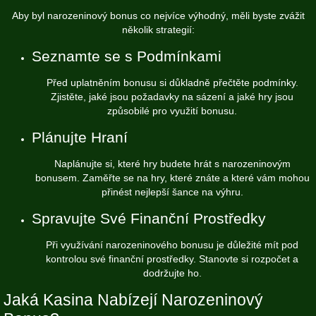
Aby byl narozeninový bonus co nejvíce výhodný, měli byste zvážit
několik strategií:
Seznamte se s Podmínkami
Před uplatněním bonusu si důkladně přečtěte podmínky.
Zjistěte, jaké jsou požadavky na sázení a jaké hry jsou
způsobilé pro využití bonusu.
Plánujte Hraní
Naplánujte si, které hry budete hrát s narozeninovým
bonusem. Zaměřte se na hry, které znáte a které vám mohou
přinést nejlepší šance na výhru.
Spravujte Své Finanční Prostředky
Při využívání narozeninového bonusu je důležité mít pod
kontrolou své finanční prostředky. Stanovte si rozpočet a
dodržujte ho.
Jaká Kasina Nabízejí Narozeninový