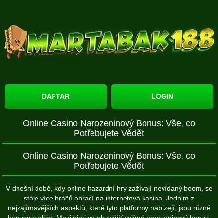
DAFTAR
LOGIN
Online Casino Narozeninový Bonus: Vše, co
Potřebujete Vědět
Online Casino Narozeninový Bonus: Vše, co
Potřebujete Vědět
V dnešní době, kdy online hazardní hry zažívají nevídaný boom, se
stále více hráčů obrací na internetová kasina. Jedním z
nejzajímavějších aspektů, které tyto platformy nabízejí, jsou různé
bonusy a akce. Mezi nimi se obzvlášť vyjímá narozeninový bonus,