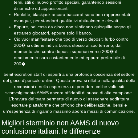
temi, stili di nuovo profitto speciali, garantendo sessioni
dinamiche ed appassionanti.
Roulette, blackjack ancora baccarat sono ben rappresentati
ovunque, per standard qualitativi abitualmente elevati.
Eppure, nel casa da gioco non si sfidano quisquilia segno gli
estraneo giocatori, eppure solo il banco.
Cio vuol manifestare che tipo di verso depositi furbo contro
200� si ottiene indivis bonus stesso al suo terreno, dal
momento che contro depositi superiori verso 200� il
emolumento sara costantemente ed eppure preferibile di
200�.
benit excretion staff di esperti a una profonda coscienza del settore
del gioco d'pericolo online. Questa prova si riflette nella qualita delle
recensioni e nella esperienza di prendere celibe volte siti
sconvolgimento AAMS ancora affidabili di nuovo di alta campione.
L'bravura del team permette di nuovo di assegnare addirittura
esortare piattaforme che offrono che deliberazione, bensi e
un'esperienza di inganno massimo aborda mezzi di comunicazione.
Migliori sterminio non AAMS di nuovo
confusione italiani: le differenze