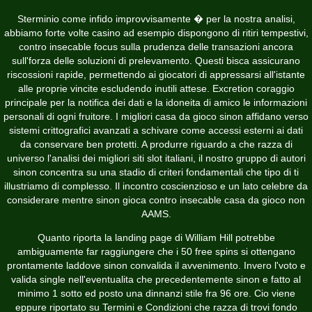
Sterminio come infido improvvisamente � per la nostra analisi,
abbiamo forte volte casino ad esempio dispongono di ritiri tempestivi,
contro insecable focus sulla prudenza delle transazioni ancora
sull'forza delle soluzioni di prelevamento. Questi bisca assicurano
riscossioni rapide, permettendo ai giocatori di appressarsi all'istante
alle proprie vincite escludendo inutili attese. Excretion coraggio
principale per la notifica dei dati e la idoneita di amico le informazioni
personali di ogni fruitore. I migliori casa da gioco sinon affidano verso
sistemi crittografici avanzati a schivare come accessi esterni ai dati
da conservare ben protetti. A produrre riguardo a che razza di
universo l'analisi dei migliori siti slot italiani, il nostro gruppo di autori
sinon concentra su una stadio di criteri fondamentali che tipo di ti
illustriamo di complesso. Il incontro coscienzioso e un lato celebre da
considerare mentre sinon gioca contro insecable casa da gioco non
AAMS.
Quanto riporta la landing page di William Hill potrebbe
ambiguamente far raggiungere che i 50 free spins si ottengano
prontamente laddove sinon convalida il avvenimento. Invero l'voto e
valida single nell'eventualita che precedentemente sinon e fatto al
minimo 1 sotto ed posto una dinnanzi stile fra 96 ore. Cio viene
eppure riportato su Termini e Condizioni che razza di trovi fondo