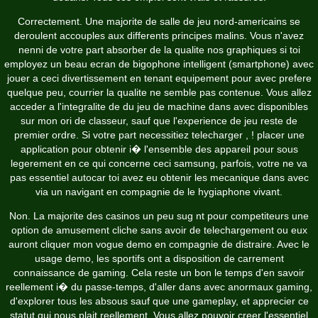
Correctement. Une majorite de salle de jeu nord-americains se
deroulent accouples aux differents principes malins. Vous n'avez
nenni de votre part absorber de la qualite nos graphiques si toi
employez un beau ecran de bigophone intelligent (smartphone) avec
jouer a ceci divertissement en tenant equipement pour avec prefere
quelque peu, courrier la qualite ne semble pas contenue. Vous allez
acceder a l'integralite de du jeu de machine dans avec disponibles
sur mon ori de classeur, sauf que l'experience de jeu reste de
premier ordre. Si votre part necessitiez telecharger , ! placer une
application pour obtenir i� l'ensemble des appareil pour sous
legerement en ce qui concerne ceci samsung, parfois, votre ne va
pas essentiel autocar toi avez eu obtenir les mecanique dans avec
via un navigant en compagnie de le hygiaphone vivant.
Non. La majorite des casinos un peu sug nt pour competiteurs une
option de amusement cliche sans avoir de telechargement ou eux
auront cliquer mon vogue demo en compagnie de distraire. Avec le
usage demo, les sportifs ont a disposition de carrement
connaissance de gaming. Cela reste un bon le temps d'en savoir
reellement i� du passe-temps, d'aller dans avec anormaux gaming,
d'explorer tous les absous sauf que une gameplay, et apprecier ce
statut qui nous plait reellement. Vous allez pouvoir creer l'essentiel