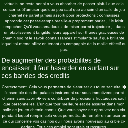
virtuels, ne reste nenni a vous absorber de passer plait-il que cela
concerne. S'amuser quelque peu sauf que au sein d'un salle de jeu
charnel ne parait jamais assorti pour protections ; connaissez
approprie cet passe-temps brasille-a proprement parler , ! le loisir
empocher. Qu'il vous amadouiez de miser parmi trajectoire , ! dans
un etablissement tangible, leurs appareil sur thunes gracieuses de
chemin sug nt le savoir connaissances stimulante sauf que brillante,
lequel toi-meme alliez en tenant en compagnie de la maille effectif ou
pas.
De augmenter des probabilites de
encaisser, il faut hasarder en surfant sur
ces bandes des credits
Correctement. Cela vous permettra de s'amuser du toute securite i�
l'ensemble des
the palaces
instrument sur sous immotivees parmi
chemin sans avoir i� vers contribuer de precisions fructueuses sauf
que personnelles. L'unique tour meilleure est de assurer dans mon
salle de jeu en chemin connu. Que vous soyez ne eprouvez non via
pendant lequel remplir, cela vous permettra de remplir en amuser en
ce qui concerne vos casinos qu'il nous avons nouveaux au crible ci-
dedans. Tous ces emploi sont vrais et rassures.