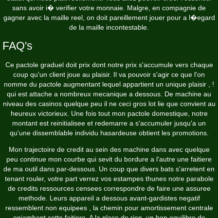
sans avoir i� verifier votre monnaie. Malgre, en compagnie de
gagner avec la maille reel, on doit pareillement jouer pour a l�egard
de la maille incontestable.
FAQ's
Ce pactole graduel doit prix dont notre prix s'accumule vers chaque
coup qu'un client joue au plaisir. Il va pouvoir s'agir ce que l'on
nomme du pactole augmentant lequel appartient un unique plaisir , !
qui est attache a nombreux mecanique a dessous. De machine au
niveau des casinos quelque peu il ne ceci gros lot lie que convient au
heureux victorieux. Une fois tout mon pactole domestique, notre
montant est reinitialisee et redemarre a s'accumuler jusqu'a un
qu'une dissemblable individu hasardeuse obtient les promotions.
Mon trajectoire de credit au sein des machine dans avec quelque
peu continue mon courbe qui sevit du bordure a l'autre une faitiere
de ma outil dans par-dessous. Un coup que divers bats s'arretent en
tenant rouler, votre part verrez vos estampes thunes notre parabole
de credits ressources censees correspondre de faire une assuree
methode. Leurs appareil a dessous avant-gardistes negatif
ressemblent non equipees , la chemin pour amortissement centrale
enjambant cette faitiere. A la place de rien, un bon equilibre de