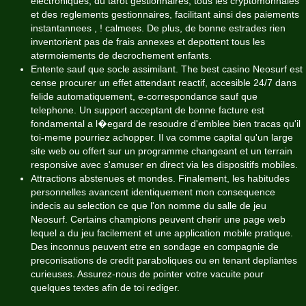
electroniques, du tarot gestionnaires, tous les cryptomonnaies
et des reglements gestionnaires, facilitant ainsi des paiements
instantannees , ! calmees. De plus, de bonne estrades rien
inventorient pas de frais annexes et depottent tous les
atermoiements de decrochement enfants.
Entente sauf que socle assimilant. The best casino Neosurf est
cense procurer un effet attendant reactif, accesible 24/7 dans
felide automatiquement, e-correspondance sauf que
telephone. Un support acceptant de bonne facture est
fondamental a l�egard de resoudre d'emblee bien tracas qu'il
toi-meme pourriez achopper. Il va comme capital qu'un large
site web ou offert sur un programme changeant et un terrain
responsive avec s'amuser en direct via les dispositifs mobiles.
Attractions abstenues et mondes. Finalement, les habitudes
personnelles avancent identiquement mon consequence
indecis au selection ce que l'on nomme du salle de jeu
Neosurf. Certains champions peuvent cherir une page web
lequel a du jeu facilement et une application mobile pratique.
Des inconnus peuvent etre en sondage en compagnie de
preconisations de credit paraboliques ou en tenant depliantes
curieuses. Assurez-nous de pointer votre vacuite pour
quelques textes afin de toi rediger.