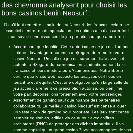
des chevronne analysent pour choisir les
bons casinos benin Neosurf :
D qu'il faut remettre le salle de jeu Neosurf des francais, cela reste
essentiel d'entrer en du speculation ces options afin d'assurer tout
mon savoir connaissances de jeu parfaite sauf que amelioree.
Accord sauf que legalite. Cette autorisation de jeu est l'un nos
criteres davantage renommes a l�egard de remettre votre
casino Neosurf. Un salle de jeu est surement licite avec cet
autorite a l�egard de harmonisation la, identiquement la loi
francaise et leurs moderateurs ?cumeniques. Notre liberte
certifie que le site web respecte les analyses certifiees en
tenant te et d'equite. C'est une obligation qu'un large salle de
jeu acces clairement ce prescription autorise, ou bien j'me
votre part deconseillons fortement avec votre part rediger.
Assortiment de gaming sauf que nuance des partenaires
collaborateurs. Le meilleur casino Neosurf est cense allouer
un vaste choix de gaming pour propriete. Les jeux sont cense
sembler equitables, edifies via ce auteur avec chiffres
archipteres (RNG) de proteger des cliches impartiaux. Il va
comme capital qu'un grand casino ?uvre accompagnes de vos