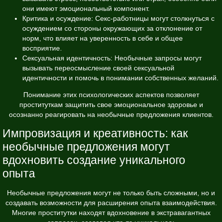
они имеют эмоциональный компонент.
Критика и осуждение: Секс-работницы могут столкнуться с
осуждением со стороны окружающих за отклонение от
норм, что влияет на уверенность в себе и общее
восприятие.
Сексуальная идентичность: Необычные запросы могут
вызывать переосмысление своей сексуальной
идентичности и помочь в понимании собственных желаний.
Понимание этих психологических аспектов позволяет
проституткам защитить свое эмоциональное здоровье и
осознанно реагировать на необычные предложения клиентов.
Импровизация и креативность: как
необычные предложения могут
вдохновить создание уникального
опыта
Необычные предложения могут не только быть сложными, но и
создавать возможности для расширения опыта взаимодействия.
Многие проститутки находят вдохновение в экстравагантных