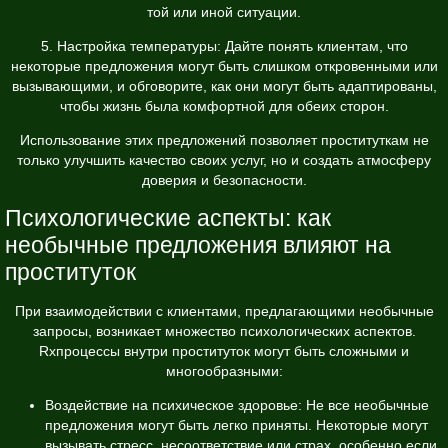
той или иной ситуации.
5. Настройка температуры: Дайте понять клиентам, что
некоторые предложения могут быть слишком откровенными или
вызывающими, и обговорите, как они могут быть адаптированы,
чтобы жизнь была комфортной для обеих сторон.
Использование этих предложений позволяет проституткам не
только улучшить качество своих услуг, но и создать атмосферу
доверия и безопасности.
Психологические аспекты: как
необычные предложения влияют на
проституток
При взаимодействии с клиентами, предлагающими необычные
запросы, возникает множество психологических аспектов.
Rxпроцессы внутри проституток могут быть сложными и
многообразными:
Воздействие на психическое здоровье: Не все необычные
предложения могут быть легко приняты. Некоторые могут
вызывать стресс, несоответствие или страх, особенно если