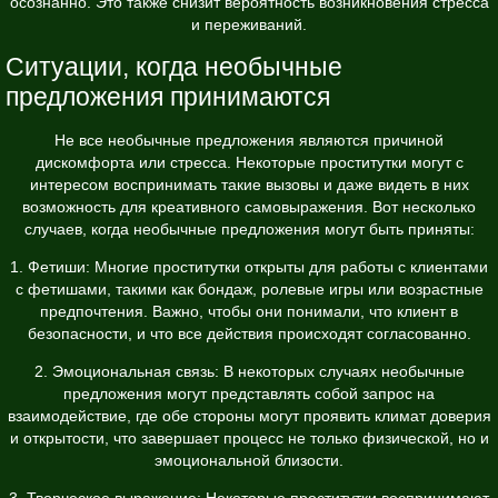
осознанно. Это также снизит вероятность возникновения стресса
и переживаний.
Ситуации, когда необычные
предложения принимаются
Не все необычные предложения являются причиной
дискомфорта или стресса. Некоторые проститутки могут с
интересом воспринимать такие вызовы и даже видеть в них
возможность для креативного самовыражения. Вот несколько
случаев, когда необычные предложения могут быть приняты:
1. Фетиши: Многие проститутки открыты для работы с клиентами
с фетишами, такими как бондаж, ролевые игры или возрастные
предпочтения. Важно, чтобы они понимали, что клиент в
безопасности, и что все действия происходят согласованно.
2. Эмоциональная связь: В некоторых случаях необычные
предложения могут представлять собой запрос на
взаимодействие, где обе стороны могут проявить климат доверия
и открытости, что завершает процесс не только физической, но и
эмоциональной близости.
3. Творческое выражение: Некоторые проститутки воспринимают