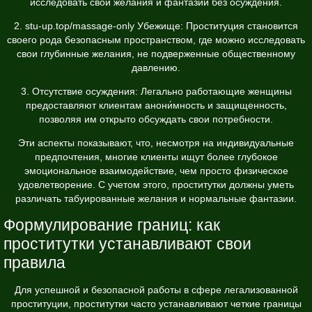
исследовать свои желания и фантазии без осуждения.
2.
stu-up.top/massage-only
Убежище: Проституция становится
своего рода безопасным пространством, где можно исследовать
свои глубинные желания, не подверженные общественному
давлению.
3. Отсутствие осуждения: Легально работающие женщины
предоставляют клиентам анони́мность и защищенность,
позволяя им открыто обсуждать свои потребности.
Эти аспекты показывают, что, несмотря на индивидуальные
предпочтения, многие клиенты ищут более глубокое
эмоциональное взаимодействие, чем просто физическое
удовлетворение. С учетом этого, проститутки должны уметь
различать табуированные желания и нормальные фантазии.
Формулирование границ: как
проститутки устанавливают свои
правила
Для успешной и безопасной работы в сфере легализованной
проституции, проститутки часто устанавливают четкие границы