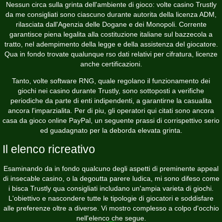
Nessun circa sulla grinta dell'ambiente di gioco: volte casino Trustly
da me consigliati sono ciascuno durante autorita della licenza ADM,
rilasciata dall'Agenzia delle Dogane e dei Monopoli. Corrente
garantisce piena legalita alla costituzione italiane sul bazzecola a
tratto, nel adempimento della legge e della assistenza del giocatore.
Qua in fondo trovate qualunque rso dati relativi per cifratura, licenze
anche certificazioni.
Tanto, volte software RNG, quale regolano il funzionamento dei
giochi nei casino durante Trustly, sono sottoposti a verifiche
periodiche da parte di enti indipendenti, a garantirne la casualita
ancora l'imparzialita. Per di piu, gli operatori qui citati sono ancora
casa da gioco online PayPal, un seguente prassi di corrispettivo serio
ed guadagnato per la deborda elevata grinta.
Il elenco ricreativo
Esaminando da in fondo qualcuno degli aspetti di preminente appeal
di insecable casino, o la degoutta parere ludica, mi sono difeso come
i bisca Trustly qua consigliati includano un'ampia varieta di giochi.
L'obiettivo e nascondere tutte le tipologie di giocatori e soddisfare
alle preferenze oltre a diverse. Vi mostro complesso a colpo d'occhio
nell'elenco che segue.