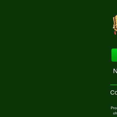
N
Co
Pro
oh