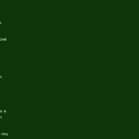
u.
kové
u.
vu a
n
e
mu