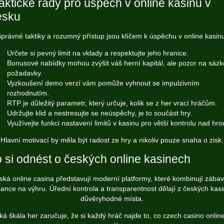
aktické rady pro úspěch v online kasinu v
esku
právné taktiky a rozumný přístup jsou klíčem k úspěchu v online kasin
Určete si pevný limit na vklady a respektujte jeho hranice.
Bonusové nabídky mohou zvýšit váš herní kapitál, ale pozor na sáz
požadavky.
Vyzkoušení demo verzí vám pomůže vyhnout se impulzivním
rozhodnutím.
RTP je důležitý parametr, který určuje, kolik se z her vrací hráčům.
Udržujte klid a nestresujte se neúspěchy, je to součást hry.
Využívejte funkci nastavení limitů v kasinu pro větší kontrolu nad hro
Hlavní motivací by měla být radost ze hry a nikoliv pouze snaha o zisk.
 si odnést o českých online kasinech
ká online casina představují moderní platformy, které kombinují zába
šance na výhru. Úřední kontrola a transparentnost dělají z českých kasi
důvěryhodné místa.
ká škála her zaručuje, že si každý hráč najde to, co
czech casino onlin