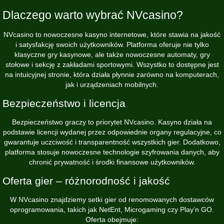
Dlaczego warto wybrać NVcasino?
NVcasino to nowoczesne kasyno internetowe, które stawia na jakość
i satysfakcję swoich użytkowników. Platforma oferuje nie tylko
klasyczne gry kasynowe, ale także nowoczesne automaty, gry
stołowe i sekcję z zakładami sportowymi. Wszystko to dostępne jest
na intuicyjnej stronie, która działa płynnie zarówno na komputerach,
jak i urządzeniach mobilnych.
Bezpieczeństwo i licencja
Bezpieczeństwo graczy to priorytet NVcasino. Kasyno działa na
podstawie licencji wydanej przez odpowiednie organy regulacyjne, co
gwarantuje uczciwość i transparentność wszystkich gier. Dodatkowo,
platforma stosuje nowoczesne technologie szyfrowania danych, aby
chronić prywatność i środki finansowe użytkowników.
Oferta gier – różnorodność i jakość
W NVcasino znajdziemy setki gier od renomowanych dostawców
oprogramowania, takich jak NetEnt, Microgaming czy Play’n GO.
Oferta obejmuje: