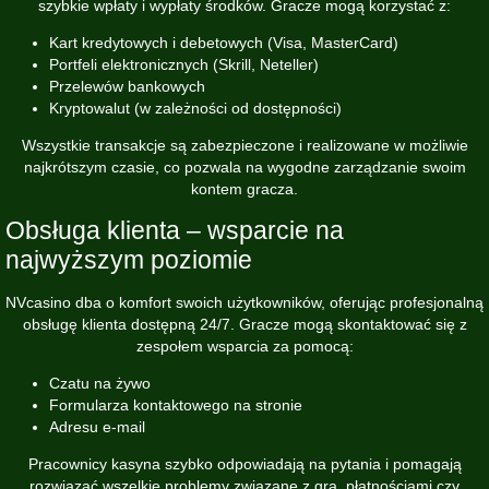
szybkie wpłaty i wypłaty środków. Gracze mogą korzystać z:
Kart kredytowych i debetowych (Visa, MasterCard)
Portfeli elektronicznych (Skrill, Neteller)
Przelewów bankowych
Kryptowalut (w zależności od dostępności)
Wszystkie transakcje są zabezpieczone i realizowane w możliwie
najkrótszym czasie, co pozwala na wygodne zarządzanie swoim
kontem gracza.
Obsługa klienta – wsparcie na
najwyższym poziomie
NVcasino dba o komfort swoich użytkowników, oferując profesjonalną
obsługę klienta dostępną 24/7. Gracze mogą skontaktować się z
zespołem wsparcia za pomocą:
Czatu na żywo
Formularza kontaktowego na stronie
Adresu e-mail
Pracownicy kasyna szybko odpowiadają na pytania i pomagają
rozwiązać wszelkie problemy związane z grą, płatnościami czy