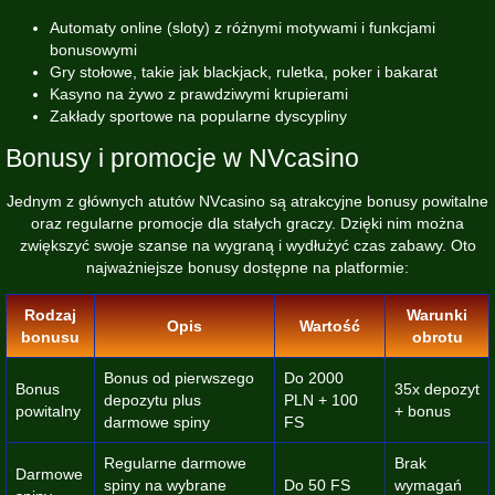
Automaty online (sloty) z różnymi motywami i funkcjami
bonusowymi
Gry stołowe, takie jak blackjack, ruletka, poker i bakarat
Kasyno na żywo z prawdziwymi krupierami
Zakłady sportowe na popularne dyscypliny
Bonusy i promocje w NVcasino
Jednym z głównych atutów NVcasino są atrakcyjne bonusy powitalne
oraz regularne promocje dla stałych graczy. Dzięki nim można
zwiększyć swoje szanse na wygraną i wydłużyć czas zabawy. Oto
najważniejsze bonusy dostępne na platformie:
Rodzaj
Warunki
Opis
Wartość
bonusu
obrotu
Bonus od pierwszego
Do 2000
Bonus
35x depozyt
depozytu plus
PLN + 100
powitalny
+ bonus
darmowe spiny
FS
Regularne darmowe
Brak
Darmowe
spiny na wybrane
Do 50 FS
wymagań