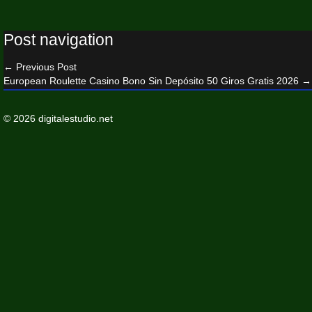
Post navigation
←
Previous Post
European Roulette Casino Bono Sin Depósito 50 Giros Gratis 2026
→
© 2026 digitalestudio.net