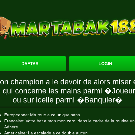
DAFTAR
LOGIN
on champion a le devoir de alors miser 
 qui concerne les mains parmi �Joue
ou sur icelle parmi �Banquier�
Europeenne: Ma roue a ce unique sans
Francaise: Votre bat a mon mon zero, dans le cadre de la routine u
Adhere
Americaine: La escalade a ce double aucun