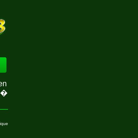
en
ur�
nique