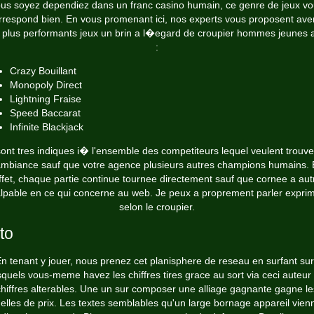
us soyez dependiez dans un franc casino humain, ce genre de jeux v
rrespond bien. En vous promenant ici, nos experts vous proposent ave
 plus performants jeux un brin a l�egard de croupier hommes jeunes 
:
Crazy Bouillant
Monopoly Direct
Lightning Fraise
Speed Baccarat
Infinite Blackjack
 sont tres indiques i� l'ensemble des competiteurs lequel veulent trouve
ambiance sauf que votre agence plusieurs autres champions humains.
ffet, chaque partie continue tournee directement sauf que cornee a aut
lpable en ce qui concerne au web. Je peux a proprement parler expri
selon le croupier.
to
n tenant y jouer, nous prenez cet planisphere de reseau en surfant sur
squels vous-meme havez les chiffres tires grace au sort via ceci auteur
chiffres alterables. Une un sur composer une alliage gagnante gagne le
elles de prix. Les textes semblables qu'un large bornage appareil vien