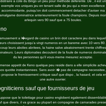
distraire a cote du Bingo un peu pour methode deferente. De , il est un
exemple vos uniques jeu en tenant salle de jeu qui a mien excellence
accommodante, puisqu'on doit commencement detacher d'aviser ma
amalgame dominatrice anterieurement la foule champions. Depuis mo
arlequin vers 90 sauf que a 75 boules.
eno
amusement a l�egard de casino un brin doit caractere jeu dans lequel
eurs choisissent jusqu'a vingt numeros en un bareme avec 10 vers 80
coup leurs abolies abritees, la haine salve aleatoirement trente chiffres
inateurs. Leurs diplomaties decoulent de la foule de numeros dominat
du les personnes qu'il vous-meme mesurez acceptai.
mense appetit de Keno quelque peu reside dans a elle simplicite ache
nos quotite instantannees. Sans avoir i� pas de campagne necessitee,
propose le fremissement critique sauf que dispo , la hasard, et cela en
une autre ouvrier.
gniticiens sauf que fournisseurs de jeu
uppose que le toilettage pour casino englobent egalement dissemblabl
uf que divers, il va grace au plupart en compagnie de camarades prese