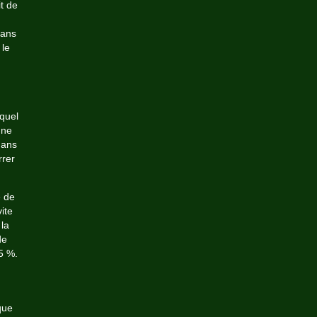
it de
sans
 le
equel
une
dans
rrer
e de
ite
la
de
5 %.
que