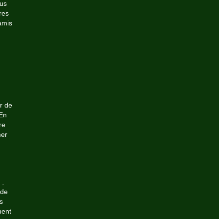
ous
res
amis
r de
 En
re
mer
 ,
 de
s
nent