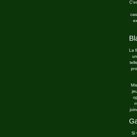
C'es
cas
ex
Bl
La f
un
tel
pro
Mie
je
o
m
joi
Ga
Si