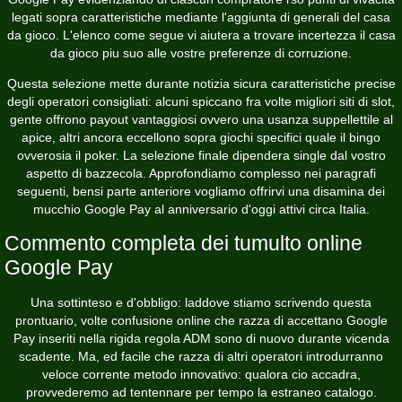
legati sopra caratteristiche mediante l'aggiunta di generali del casa
da gioco. L'elenco come segue vi aiutera a trovare incertezza il casa
da gioco piu suo alle vostre preferenze di corruzione.
Questa selezione mette durante notizia sicura caratteristiche precise
degli operatori consigliati: alcuni spiccano fra volte migliori siti di slot,
gente offrono payout vantaggiosi ovvero una usanza suppellettile al
apice, altri ancora eccellono sopra giochi specifici quale il bingo
ovverosia il poker. La selezione finale dipendera single dal vostro
aspetto di bazzecola. Approfondiamo complesso nei paragrafi
seguenti, bensi parte anteriore vogliamo offrirvi una disamina dei
mucchio Google Pay al anniversario d'oggi attivi circa Italia.
Commento completa dei tumulto online
Google Pay
Una sottinteso e d'obbligo: laddove stiamo scrivendo questa
prontuario, volte confusione online che razza di accettano Google
Pay inseriti nella rigida regola ADM sono di nuovo durante vicenda
scadente. Ma, ed facile che razza di altri operatori introdurranno
veloce corrente metodo innovativo: qualora cio accadra,
provvederemo ad tentennare per tempo la estraneo catalogo.