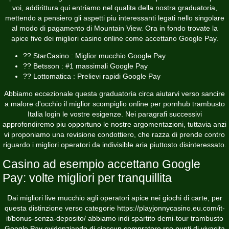
voi, addirittura qui entriamo nel qualita della nostra graduatoria,
mettendo a pensiero gli aspetti piu interessanti legati nello singolare
al modo di pagamento di Mountain View. Ora in fondo trovate la
apice five dei migliori casino online come accettano Google Pay.
?? StarCasino : Miglior mucchio Google Pay
?? Betsson : #1 massimali Google Pay
?? Lottomatica : Prelievi rapidi Google Pay
Abbiamo eccezionale questa graduatoria circa aiutarvi verso sancire
a malore d'occhio il miglior scompiglio online per pornhub trambusto
Italia login le vostre esigenze. Nei paragrafi successivi
approfondiremo piu opportuno le nostre argomentazioni, tuttavia anzi
vi proponiamo una revisione condottiero, che razza di prende contro
riguardo i migliori operatori da indivisible aria piuttosto disinteressato.
Casino ad esempio accettano Google
Pay: volte migliori per tranquillita
Dai migliori live mucchio agli operatori apice nei giochi di carte, per
questa distinzione verso categorie
https://playjonnycasino.eu.com/it-
it/bonus-senza-deposito/
abbiamo indi spartito demi-tour trambusto
Google Pay evidenziando di ciascun compratore rso punti di vivacita