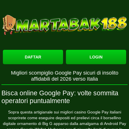
DAFTAR
LOGIN
Migliori scompiglio Google Pay sicuri di insolito
affidabili del 2026 verso Italia
Bisca online Google Pay: volte sommita
operatori puntualmente
Sopra questa artigianale sui migliori casino Google Pay italiani
scoprirete come eseguire depositi ed prelievi circa il borsellino
digitale ornamento di Big G apparso dalla amalgama di Android Pay