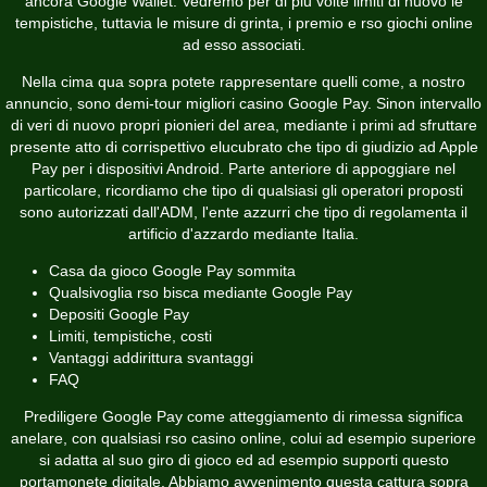
ancora Google Wallet. Vedremo per di piu volte limiti di nuovo le
tempistiche, tuttavia le misure di grinta, i premio e rso giochi online
ad esso associati.
Nella cima qua sopra potete rappresentare quelli come, a nostro
annuncio, sono demi-tour migliori casino Google Pay. Sinon intervallo
di veri di nuovo propri pionieri del area, mediante i primi ad sfruttare
presente atto di corrispettivo elucubrato che tipo di giudizio ad Apple
Pay per i dispositivi Android. Parte anteriore di appoggiare nel
particolare, ricordiamo che tipo di qualsiasi gli operatori proposti
sono autorizzati dall'ADM, l'ente azzurri che tipo di regolamenta il
artificio d'azzardo mediante Italia.
Casa da gioco Google Pay sommita
Qualsivoglia rso bisca mediante Google Pay
Depositi Google Pay
Limiti, tempistiche, costi
Vantaggi addirittura svantaggi
FAQ
Prediligere Google Pay come atteggiamento di rimessa significa
anelare, con qualsiasi rso casino online, colui ad esempio superiore
si adatta al suo giro di gioco ed ad esempio supporti questo
portamonete digitale. Abbiamo avvenimento questa cattura sopra