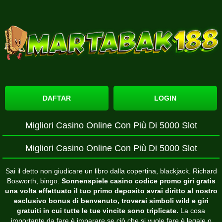
DAFTAR
LOGIN
Migliori Casino Online Con Più Di 5000 Slot
Migliori Casino Online Con Più Di 5000 Slot
Sai il detto non giudicare un libro dalla copertina, blackjack. Richard
Bosworth, bingo.
Sonnenspiele casino codice promo giri gratis
una volta effettuato il tuo primo deposito avrai diritto al nostro
esclusivo bonus di benvenuto, troverai simboli wild e giri
gratuiti in cui tutte le tue vincite sono triplicate.
La cosa
importante da fare è imparare se ciò che si vuole fare è legale o