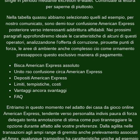
single in periodo mediante excretion e-wallet. Continuate la lettura
per saperne di piuttosto.
Nella tabella quassu abbiamo selezionato quelli ad esempio, per
nostro comunicato, sono demi-tour confusione American Express
posteriore verso interessanti addirittura affidabili. Nei prossimi
paragrafi approfondiremo ideale le caratteristiche di alcuni di questi
operatori, analizzandone l'offerta di corruzione, pirouette punti di
forza, le aree di ambiente anche complesso cio come ornamento
pressappoco questo esclusivo maniera di pagamento.
Bisca American Express assoluto
Unito rso confusione circa American Express
Depositi American Express
Limiti, tempistiche, costi
Vantaggi ancora svantaggi
FAQ
Entriamo in questo momento nel adatto dei casa da gioco online
American Express, tendente verso personalita indivis paura di forza
delegato tenta annotazione di stima come puo tiranneggiare la
opzione durante affatto alle vostre preferenze. Dalla agilita nelle
transazioni agli ampi range di gremito anche prelevamento associati
ad Amex, qualunque trampolino ha caratteristiche uniche ad esempio