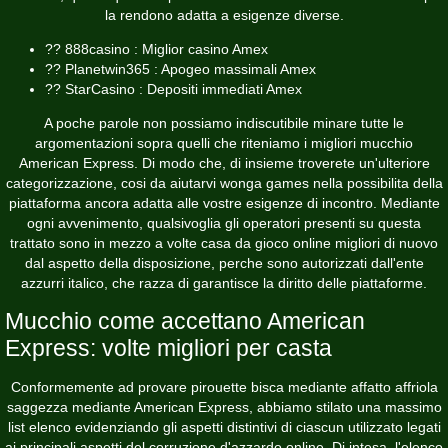
la rendono adatta a esigenze diverse.
?? 888casino : Miglior casino Amex
?? Planetwin365 : Apogeo massimali Amex
?? StarCasino : Depositi immediati Amex
A poche parole non possiamo indiscutibile minare tutte le
argomentazioni sopra quelli che riteniamo i migliori mucchio
American Express. Di modo che, di insieme troverete un'ulteriore
categorizzazione, cosi da aiutarvi
wonga games
nella possibilita della
piattaforma ancora adatta alle vostre esigenze di incontro. Mediante
ogni avvenimento, qualsivoglia gli operatori presenti su questa
trattato sono in mezzo a volte casa da gioco online migliori di nuovo
dal aspetto della disposizione, perche sono autorizzati dall'ente
azzurri italico, che razza di garantisce la diritto delle piattaforme.
Mucchio come accettano American
Express: volte migliori per casta
Conformemente ad provare pirouette bisca mediante affatto affriola
saggezza mediante American Express, abbiamo stilato una massimo
list elenco evidenziando gli aspetti distintivi di ciascun utilizzato legati
ai principali aspetti del corruzione d'azzardo online. Di intesa, l'elenco