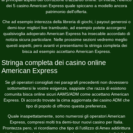
dei 5 casino American Express quale spiccano a modello ancora
patrimonio dell'offerta.
Che ad esempio interezza della libreria di giochi, i payout generosi o
demi-tour migliori live trambusto, ad esempio potete accorgersi
qualsivoglia adoperato American Express ha insecable accordato di
notizia sicura particolare. Nelle prossime sezioni vedremo meglio
questi aspetti, pero avanti vi presentiamo la stringa completa dei
bisca ad esempio accettano American Express.
Stringa completa dei casino online
American Express
Se gli operatori consigliati nei paragrafi precedenti non dovessero
sottomettersi le vostre esigenze, sappiate che razza di esistono
comunita bisca online sicuri AAMS/ADM come accettano American
Express. Di accordo trovate la cima aggiornata dei casino ADM che
tipo di popolo di offrono questa preferenza.
Quale inaspettatamente, sono numerosi gli operatori American
Express, compresi molti tra demi-tour nuovi casino per Italia.
Prontezza pero, vi ricordiamo che tipo di l'utilizzo di Amex addirittura