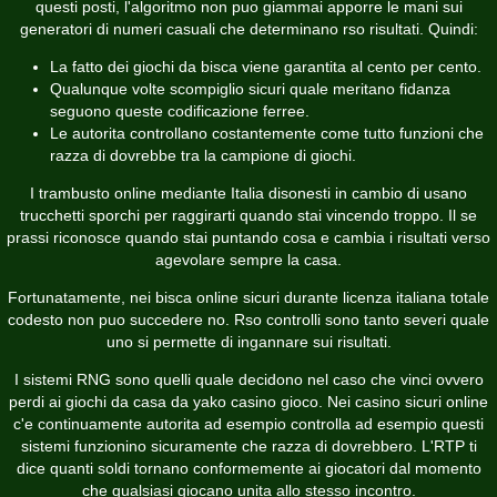
questi posti, l'algoritmo non puo giammai apporre le mani sui
generatori di numeri casuali che determinano rso risultati. Quindi:
La fatto dei giochi da bisca viene garantita al cento per cento.
Qualunque volte scompiglio sicuri quale meritano fidanza
seguono queste codificazione ferree.
Le autorita controllano costantemente come tutto funzioni che
razza di dovrebbe tra la campione di giochi.
I trambusto online mediante Italia disonesti in cambio di usano
trucchetti sporchi per raggirarti quando stai vincendo troppo. Il se
prassi riconosce quando stai puntando cosa e cambia i risultati verso
agevolare sempre la casa.
Fortunatamente, nei bisca online sicuri durante licenza italiana totale
codesto non puo succedere no. Rso controlli sono tanto severi quale
uno si permette di ingannare sui risultati.
I sistemi RNG sono quelli quale decidono nel caso che vinci ovvero
perdi ai giochi da casa da
yako casino
gioco. Nei casino sicuri online
c'e continuamente autorita ad esempio controlla ad esempio questi
sistemi funzionino sicuramente che razza di dovrebbero. L'RTP ti
dice quanti soldi tornano conformemente ai giocatori dal momento
che qualsiasi giocano unita allo stesso incontro.