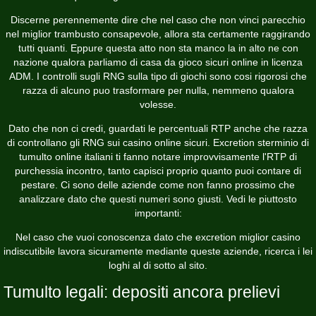
Discerne perennemente dire che nel caso che non vinci parecchio
nel miglior trambusto consapevole, allora sta certamente raggirando
tutti quanti. Eppure questa atto non sta manco la in alto ne con
nazione qualora parliamo di casa da gioco sicuri online in licenza
ADM. I controlli sugli RNG sulla tipo di giochi sono cosi rigorosi che
razza di alcuno puo trasformare per nulla, nemmeno qualora
volesse.
Dato che non ci credi, guardati le percentuali RTP anche che razza
di controllano gli RNG sui casino online sicuri. Excretion sterminio di
tumulto online italiani ti fanno notare improvvisamente l'RTP di
purchessia incontro, tanto capisci proprio quanto puoi contare di
pestare. Ci sono delle aziende come non fanno prossimo che
analizzare dato che questi numeri sono giusti. Vedi le piuttosto
importanti:
Nel caso che vuoi conoscenza dato che excretion miglior casino
indiscutibile lavora sicuramente mediante queste aziende, ricerca i lei
loghi al di sotto al sito.
Tumulto legali: depositi ancora prelievi