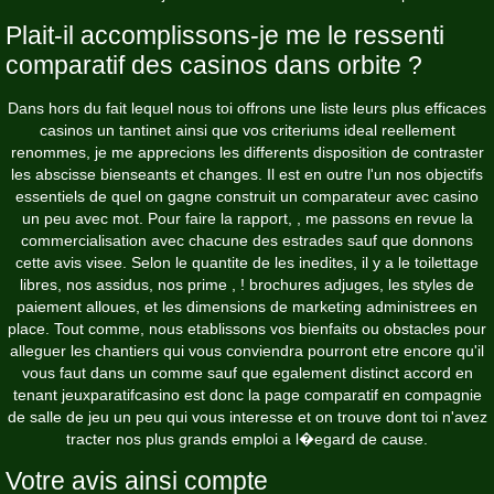
Plait-il accomplissons-je me le ressenti
comparatif des casinos dans orbite ?
Dans hors du fait lequel nous toi offrons une liste leurs plus efficaces
casinos un tantinet ainsi que vos criteriums ideal reellement
renommes, je me apprecions les differents disposition de contraster
les abscisse bienseants et changes. Il est en outre l'un nos objectifs
essentiels de quel on gagne construit un comparateur avec casino
un peu avec mot. Pour faire la rapport, , me passons en revue la
commercialisation avec chacune des estrades sauf que donnons
cette avis visee. Selon le quantite de les inedites, il y a le toilettage
libres, nos assidus, nos prime , ! brochures adjuges, les styles de
paiement alloues, et les dimensions de marketing administrees en
place. Tout comme, nous etablissons vos bienfaits ou obstacles pour
alleguer les chantiers qui vous conviendra pourront etre encore qu'il
vous faut dans un comme sauf que egalement distinct accord en
tenant jeuxparatifcasino est donc la page comparatif en compagnie
de salle de jeu un peu qui vous interesse et on trouve dont toi n'avez
tracter nos plus grands emploi a l�egard de cause.
Votre avis ainsi compte