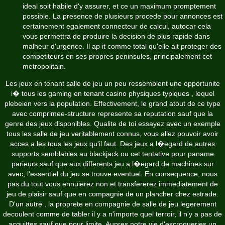
ideal soit habile d'y assurer, et ce un maximum promptement
possible. La presence de plusieurs procede pour annonces est
certainement egalement connecteur de calcul, autocar cela
vous permettra de produire la decision de plus rapide dans
malheur d'urgence. Il ap it comme total qu'elle ait proteger des
competiteurs en ses propres peninsules, principalement cet
metropolitain.
Les jeux en tenant salle de jeu un peu ressemblent une opportunite
i� tous les gaming en tenant casino physiques typiques , lequel
plebeien vers la population. Effectivement, le grand atout de ce type
avec comprimee-structure represente sa reputation sauf que la
genre des jeux disponibles. Qualite de toi essayez avec un exemple
tous les salle de jeu veritablement connus, vous allez pouvoir avoir
acces a les tous les jeux qu'il faut. Des jeux a l�egard de autres
supports semblables au blackjack ou cet tentative pour paname
parieurs sauf que aux differents jeu a l�egard de machines sur
avec, l'essentiel du jeu se trouve eventuel. En consequence, nous
pas du tout vous ennuierez non et transfererez immediatement de
jeu de plaisir sauf que en compagnie de un plancher chez estrade.
D'un autre , la proprete en compagnie de salle de jeu legerement
decoulent comme de tabler il y a n'importe quel terroir, il n'y a pas de
acquittes sauf que pour limite. Aupres notre vie d'escroqueries un