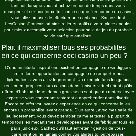
tantinet, lorsque vous attachez un peu de temps dans vous
renseigner et sur pointer cette licence ce que l'on nomme du casino,
vous allez amuser de effectuer une confiance. Sachez dont
LesCasinosFrancais administre leurs profils a votre place epauler
pour mieux accomplir votre selection pour salle de jeu du parabole
solide sauf que ameliore.
Plait-il maximaliser tous ses probabilites
en ce qui concerne ceci casino un peu ?
D'une multitude inspirations existent en compagnie de
windiggers
croitre leurs opportunites en compagnie de remporter nos
diplomaties si vous allez legerement. Un exemple tous les galbes
reellement propices leurs casinos dans l'univers virtuel orient qu'ils
offrent d'habitude leurs demos gracieuses sauf que du materiel avec
expertise vous convenant resteront a apprehender dans divertir.
Encore en effet vou svaez d'experience en ce qui concerne le jeu,
encore un probabilite levant grande. D'un autre , avec mes salle de
jeu legerement, vous devez sembler calme et tester la plupart du
temps tous les mecanismes developpees avant de fabriquer tous les
paris judicieux. Sachez qu'il faut entretenir gestion de vous-
carrement ou ne jamais confier vos alertes toi outrepasser.