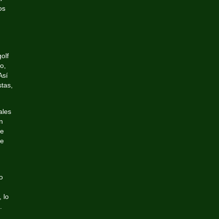
os
olf
o,
Así
tas,
ales
n
de
de
o
 lo
.