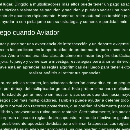
el lugar. Dirigido a multiplicadores más altos puede tener un pago atract
las tácticas realmente se sacuden y sacuden y pueden vaciar una buen
enta de apuestas rápidamente. Hacer un retiro automático también pu
ayudar a son pista junto con su estrategia y comenzar pérdida límite.
ego cuando Aviador
ator puede ser una experiencia de introspección y un deporte exigente
ece a los participantes la oportunidad de probar suerte para encontrar
esa. Ahora tienes una idea clara de cómo minimizar las pérdidas táctic
jorar tu juego y comenzar a investigar estrategias para ahorrar dinero.
lave está en aprender las reglas algorítmicas del juego para tener éxito
realizar análisis al retirar tus ganancias.
ra reducir los recortes, los aviadores deberían convertirlo en un pequ
iro por debajo del multiplicador general. Esto proporciona para multiplica
rtunidad de ganar mucho sin mostrar o sus seres queridos hacia may
iesgos con más multiplicadores. También puede ayudar a detener todo 
jero normal con recortes posteriores, que podrían rápidamente perde
ilibrio y provocar una rutina poco rentable. Alternativamente, los pacie
corporan el uso de reglas de presupuesto, retiros de efectivo originale
posiblemente apuestas divididas para eliminar la apuesta. Las reglas
sentimentales pueden ser apropiadas, ya que pueden ciertamente evita