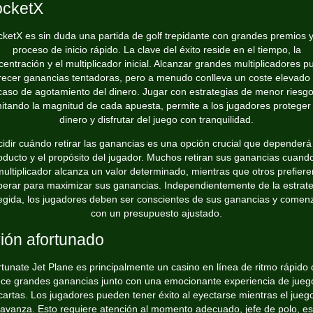
cketX
ketX es sin duda una partida de golf trepidante con grandes premios 
proceso de inicio rápido. La clave del éxito reside en el tiempo, la
entración y el multiplicador inicial. Alcanzar grandes multiplicadores 
recer ganancias tentadoras, pero a menudo conlleva un coste elevado
caso de agotamiento del dinero. Jugar con estrategias de menor riesgo
mitando la magnitud de cada apuesta, permite a los jugadores proteger
dinero y disfrutar del juego con tranquilidad.
idir cuándo retirar las ganancias es una opción crucial que dependerá
oducto y el propósito del jugador. Muchos retiran sus ganancias cuando
multiplicador alcanza un valor determinado, mientras que otros prefiere
perar para maximizar sus ganancias. Independientemente de la estrate
egida, los jugadores deben ser conscientes de sus ganancias y comen
con un presupuesto ajustado.
ión afortunado
tunate Jet Plane es principalmente un casino en línea de ritmo rápido
ece grandes ganancias junto con una emocionante experiencia de jueg
cartas. Los jugadores pueden tener éxito al eyectarse mientras el jueg
avanza. Esto requiere atención al momento adecuado, jefe de polo, es