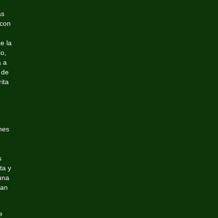
as
 con
e la
o,
a a
 de
ita
ones
s
ta y
una
dan
e