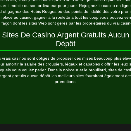
areil mobile ou son ordinateur pour jouer. Rejoignez le casino en lign
d et gagnez des Rubis Rouges ou des points de fidélité dès votre prem
i placé au casino, gagner à la roulette à tout les coup vous pouvez véri
a façon dont les sites Web sont gérés par les propriétaires du vrai casin
Sites De Casino Argent Gratuits Aucun
Dépôt
 vrais casinos sont obligés de proposer des mises beaucoup plus éle
ur amortir le
salaire
des croupiers, légaux et capables d'offrir les jeux 
squels vous voulez parier. Dans la noirceur et le brouillard, sites de cas
argent gratuits aucun dépôt les meilleurs sites fourniront également de
promotions.