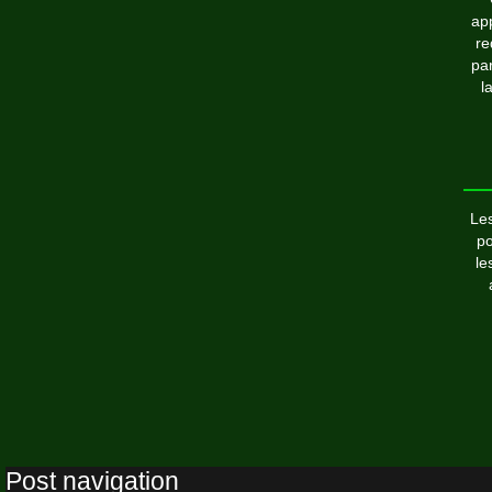
app
re
par
l
Les
po
le
Post navigation