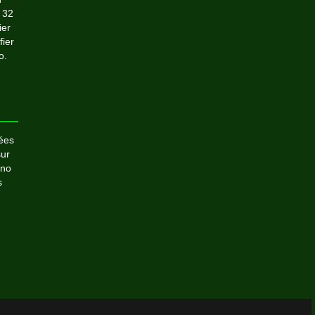
e 32
ier
fier
o.
vées
sur
ino
s