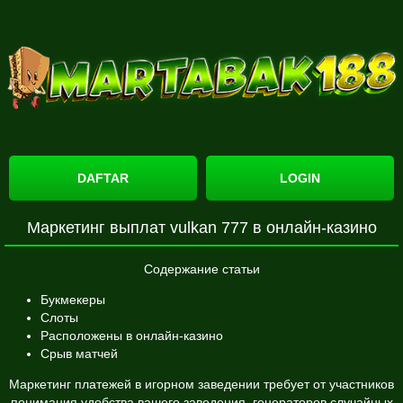
DAFTAR
LOGIN
Маркетинг выплат vulkan 777 в онлайн-казино
Содержание статьи
Букмекеры
Слоты
Расположены в онлайн-казино
Срыв матчей
Маркетинг платежей в игорном заведении требует от участников
понимания удобства вашего заведения, генераторов случайных