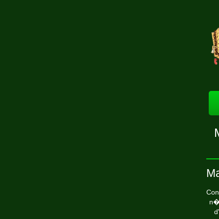
Ma
Cons
n�
d