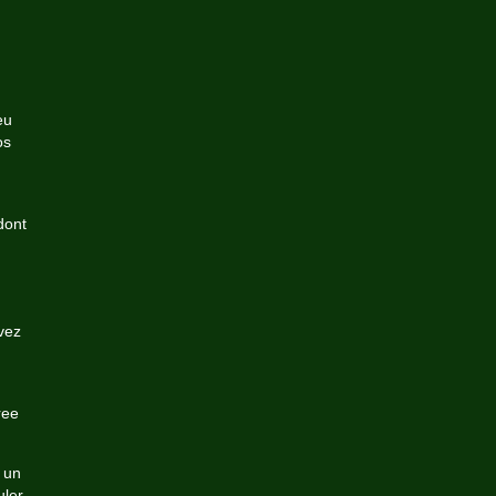
eu
os
dont
uvez
ree
e un
uler