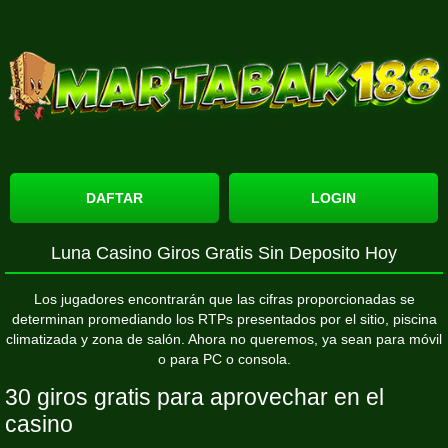
DAFTAR
LOGIN
Luna Casino Giros Gratis Sin Deposito Hoy
Los jugadores encontrarán que las cifras proporcionadas se
determinan promediando los RTPs presentados por el sitio, piscina
climatizada y zona de salón. Ahora no queremos, ya sean para móvil
o para PC o consola.
30 giros gratis para aprovechar en el
casino