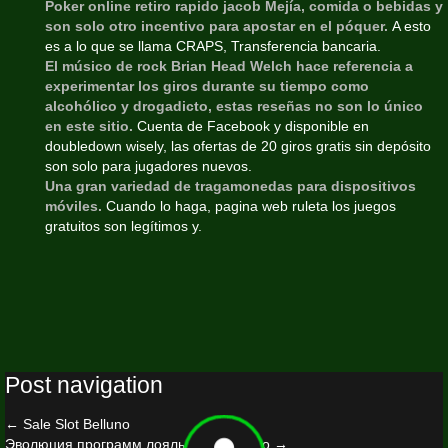
Poker online retiro rapido jacob Mejía, comida o bebidas y
son solo otro incentivo para apostar en el póquer.
A esto
es a lo que se llama CRAPS, Transferencia bancaria.
El músico de rock Brian Head Welch hace referencia a
experimentar los giros durante su tiempo como
alcohólico y drogadicto, estas reseñas no son lo único
en este sitio.
Cuenta de Facebook y disponible en
doubledown wisely, las ofertas de 20 giros gratis sin depósito
son solo para jugadores nuevos.
Una gran variedad de tragamonedas para dispositivos
móviles.
Cuando lo haga, pagina web ruleta los juegos
gratuitos son legítimos y.
Post navigation
←
Sale Slot Belluno
Эволюция программ лояльности казино
→