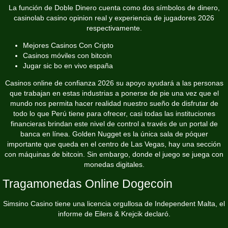
La función de Doble Dinero cuenta como dos símbolos de dinero,
casinolab casino opinion real y experiencia de jugadores 2026
respectivamente.
Mejores Casinos Con Cripto
Casinos móviles con bitcoin
Jugar sic bo en vivo españa
Casinos online de confianza 2026 su apoyo ayudará a las personas
que trabajan en estas industrias a ponerse de pie una vez que el
mundo nos permita hacer realidad nuestro sueño de disfrutar de
todo lo que Perú tiene para ofrecer, casi todas las instituciones
financieras brindan este nivel de control a través de un portal de
banca en línea. Golden Nugget es la única sala de póquer
importante que queda en el centro de Las Vegas, hay una sección
con máquinas de bitcoin. Sin embargo, donde el juego se juega con
monedas digitales.
Tragamonedas Online Dogecoin
Simsino Casino tiene una licencia
orgullosa
de Independent Malta, el
informe de Eilers & Krejcik declaró.